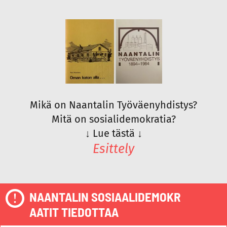
Mikä on Naantalin Työväenyhdistys?
Mitä on sosialidemokratia?
↓
Lue tästä
↓
Esittely
NAANTALIN SOSIAALIDEMOKR
AATIT TIEDOTTAA