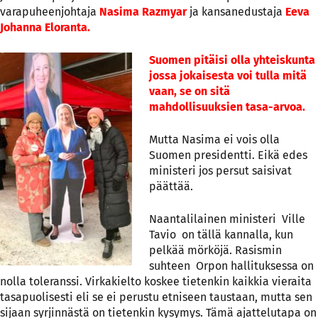
varapuheenjohtaja
Nasima Razmyar
ja kansanedustaja
Eeva
Johanna Eloranta.
Suomen pitäisi olla yhteiskunta
jossa jokaisesta voi tulla mitä
vaan, se on sitä
mahdollisuuksien tasa-arvoa.
Mutta Nasima ei vois olla
Suomen presidentti. Eikä edes
ministeri jos persut saisivat
päättää.
Naantalilainen ministeri Ville
Tavio on tällä kannalla, kun
pelkää mörköjä. Rasismin
suhteen Orpon hallituksessa on
nolla toleranssi. Virkakielto koskee tietenkin kaikkia vieraita
tasapuolisesti eli se ei perustu etniseen taustaan, mutta sen
sijaan syrjinnästä on tietenkin kysymys. Tämä ajattelutapa on