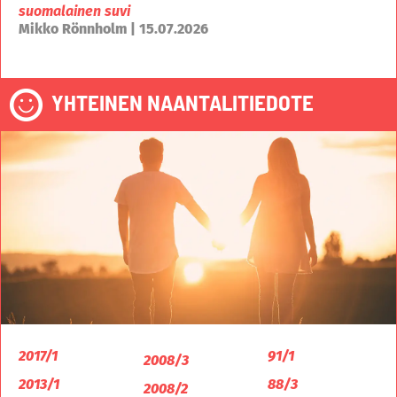
suomalainen suvi
Mikko Rönnholm | 15.07.2026
YHTEINEN NAANTALITIEDOTE
2017/1
91/1
2008/3
2013/1
88/3
2008/2