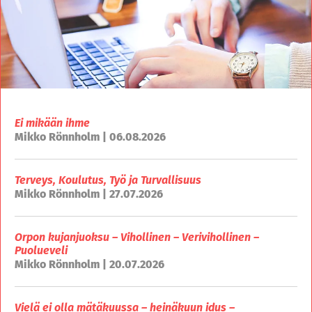
Ei mikään ihme
Mikko Rönnholm | 06.08.2026
Terveys, Koulutus, Työ ja Turvallisuus
Mikko Rönnholm | 27.07.2026
Orpon kujanjuoksu – Vihollinen – Verivihollinen –
Puolueveli
Mikko Rönnholm | 20.07.2026
Vielä ei olla mätäkuussa – heinäkuun idus –