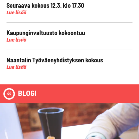
Seuraava kokous 12.3. klo 17.30
Lue lisää
Kaupunginvaltuusto kokoontuu
Lue lisää
Naantalin Työväenyhdistyksen kokous
Lue lisää
BLOGI