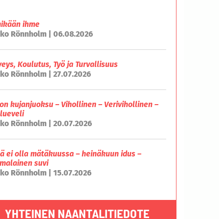
mikään ihme
ko Rönnholm | 06.08.2026
veys, Koulutus, Työ ja Turvallisuus
ko Rönnholm | 27.07.2026
on kujanjuoksu – Vihollinen – Verivihollinen –
lueveli
ko Rönnholm | 20.07.2026
lä ei olla mätäkuussa – heinäkuun idus –
malainen suvi
ko Rönnholm | 15.07.2026
YHTEINEN NAANTALITIEDOTE