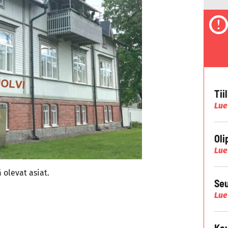
Tii
Lue
Oli
Lue
 olevat asiat.
Seu
Lue
Kau