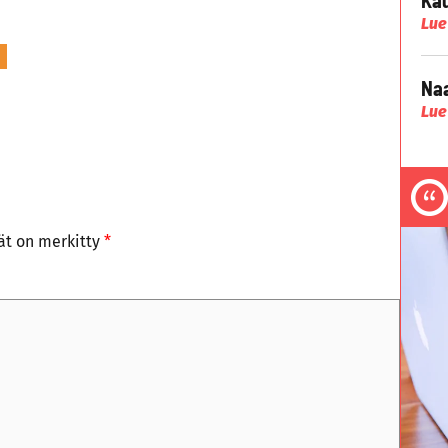
Lue
Naa
Lue
tät on merkitty
*