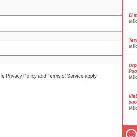
Ei 
Mik
Ter
Mik
Orp
Puo
gle
Privacy Policy
and
Terms of Service
apply.
Mik
Vie
suo
Mik