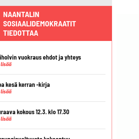
NAANTALIN
SOSIAALIDEMOKRAATIT
TIEDOTTAA
liholvin vuokraus ehdot ja yhteys
 lisää
pa kesä kerran -kirja
 lisää
raava kokous 12.3. klo 17.30
 lisää
punginvaltuusto kokoontuu