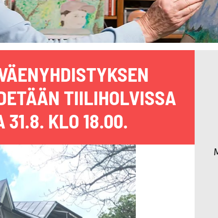
VÄENYHDISTYKSEN
DETÄÄN TIILIHOLVISSA
31.8. KLO 18.00.