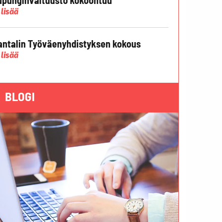
 lisää
ntalin Työväenyhdistyksen kokous
 lisää
BLOGI