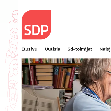
Skip
to
content
Etusivu
Uutisia
Sd-toimijat
Naisj