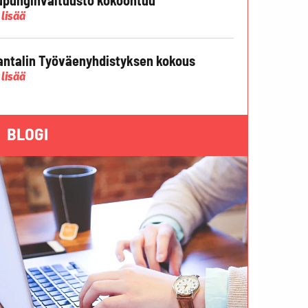
 lisää
ntalin Työväenyhdistyksen kokous
 lisää
BLOGI