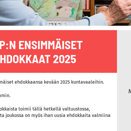
P:N ENSIMMÄISET
HDOKKAAT 2025
mmäiset ehdokkaansa kevään 2025 kuntavaaleihin.
mmin.
okkaista toimii tällä hetkellä valtuustossa,
tta joukossa on myös ihan uusia ehdokkaita valmiina