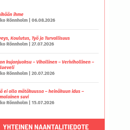
mikään ihme
ko Rönnholm | 06.08.2026
veys, Koulutus, Työ ja Turvallisuus
ko Rönnholm | 27.07.2026
on kujanjuoksu – Vihollinen – Verivihollinen –
lueveli
ko Rönnholm | 20.07.2026
lä ei olla mätäkuussa – heinäkuun idus –
malainen suvi
ko Rönnholm | 15.07.2026
YHTEINEN NAANTALITIEDOTE