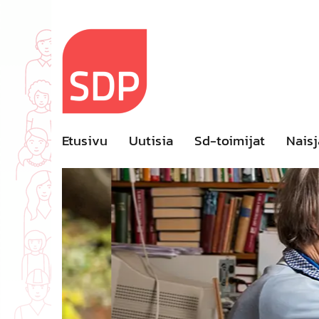
Skip
to
content
Etusivu
Uutisia
Sd-toimijat
Naisj