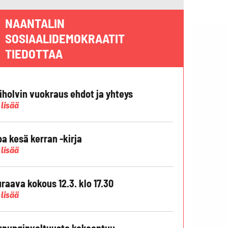
NAANTALIN
SOSIAALIDEMOKRAATIT
TIEDOTTAA
liholvin vuokraus ehdot ja yhteys
 lisää
pa kesä kerran -kirja
 lisää
raava kokous 12.3. klo 17.30
 lisää
punginvaltuusto kokoontuu