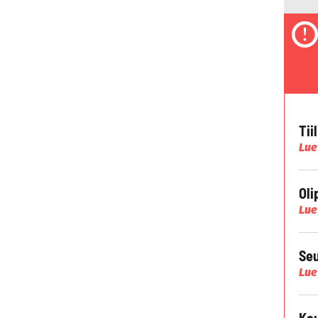
Tii
Lue
Oli
Lue
Seu
Lue
Kau