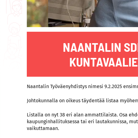
NAANTALIN SD
KUNTAVAALIE
Naantalin Työväenyhdistys nimesi 9.2.2025 ensi
Johtokunnalla on oikeus täydentää listaa myöhe
Listalla on nyt 38 eri alan ammattilaista. Osa ehd
kaupunginhallituksessa tai eri lautakunnissa, mu
vaikuttamaan.