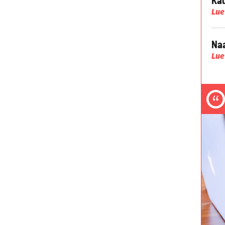
Lue
Naa
Lue