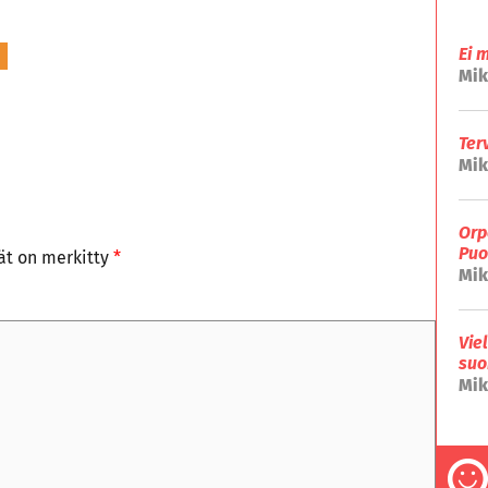
Ei 
Mik
Ter
Mik
Orp
Puo
tät on merkitty
*
Mik
Vie
suo
Mik