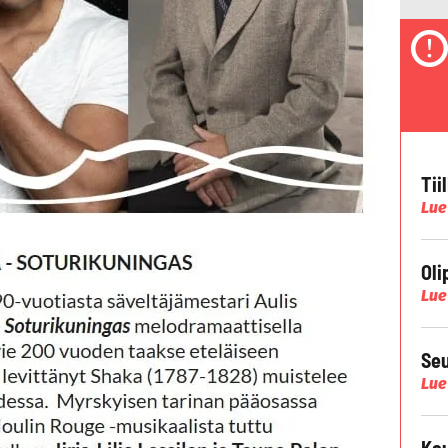
Tii
Lue
Oli
Lue
Seu
Lue
Kau