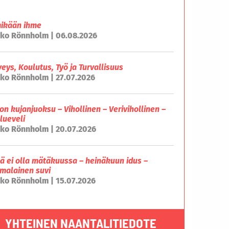
mikään ihme
ko Rönnholm | 06.08.2026
veys, Koulutus, Työ ja Turvallisuus
ko Rönnholm | 27.07.2026
on kujanjuoksu – Vihollinen – Verivihollinen –
lueveli
ko Rönnholm | 20.07.2026
lä ei olla mätäkuussa – heinäkuun idus –
malainen suvi
ko Rönnholm | 15.07.2026
YHTEINEN NAANTALITIEDOTE