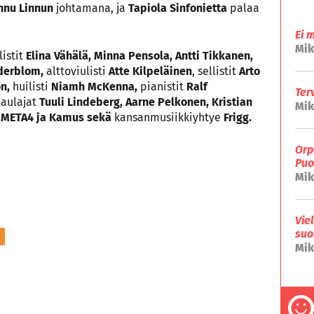
nu Linnun
johtamana, ja
Tapiola Sinfonietta
palaa
Ei 
Mik
listit
Elina Vähälä, Minna Pensola, Antti Tikkanen,
derblom,
alttoviulisti
Atte Kilpeläinen
, sellistit
Arto
on,
huilisti
Niamh McKenna,
pianistit
Ralf
Ter
laulajat
Tuuli Lindeberg, Aarne Pelkonen, Kristian
Mik
META4 ja Kamus sekä
kansanmusiikkiyhtye
Frigg.
Orp
Puo
Mik
Vie
suo
Mik