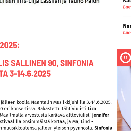
Lue
Naa
Lue
2025:
IS SALLINEN 90, SINFONIA
TA 3-14.6.2025
jälleen koolla Naantalin Musiikkijuhlilla 3.-14.6.2025.
0 eri konsertissa. Rakastettu tähtiviulisti
Liza
 Maailmalla arvostusta keräävä alttoviulisti
Jennifer
estivaalilla ensimmäistä kertaa, ja Maj Lind -
rimuusikkoutensa jälleen yleisön pyynnöstä.
Sinfonia