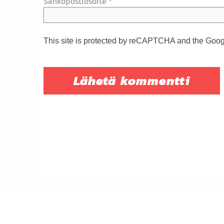
Sähköpostiosoite
*
This site is protected by reCAPTCHA and the Goo
© Naantalin Sosialidemokraatit 2019