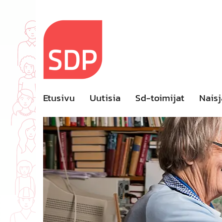
Skip
to
content
Etusivu
Uutisia
Sd-toimijat
Naisj