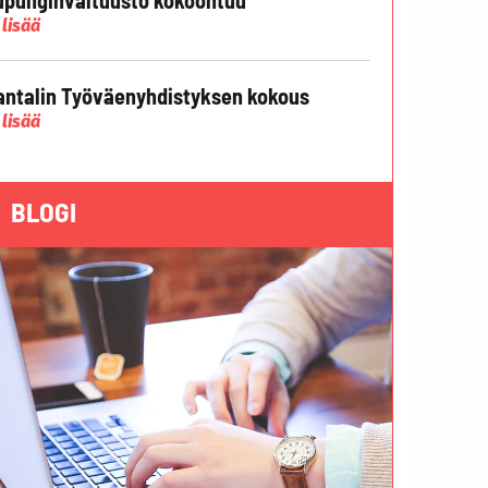
 lisää
ntalin Työväenyhdistyksen kokous
 lisää
BLOGI