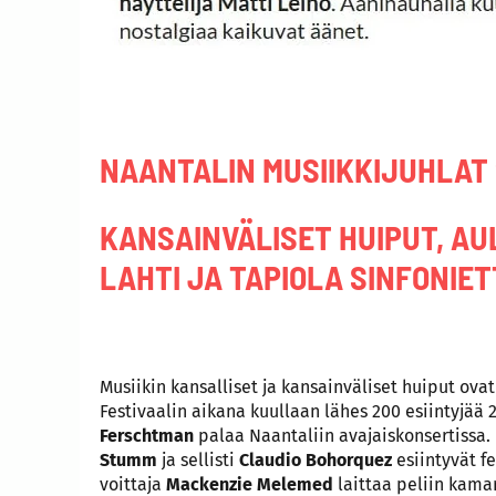
NAANTALIN MUSIIKKIJUHLAT 
KANSAINVÄLISET HUIPUT, AUL
LAHTI JA TAPIOLA SINFONIET
Musiikin kansalliset ja kansainväliset huiput ovat 
Festivaalin aikana kuullaan lähes 200 esiintyjää 2
Ferschtman
palaa Naantaliin avajaiskonsertissa.
Stumm
ja sellisti
Claudio Bohorquez
esiintyvät f
voittaja
Mackenzie Melemed
laittaa peliin kama