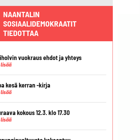
NAANTALIN
SOSIAALIDEMOKRAATIT
TIEDOTTAA
liholvin vuokraus ehdot ja yhteys
 lisää
pa kesä kerran -kirja
 lisää
raava kokous 12.3. klo 17.30
 lisää
punginvaltuusto kokoontuu