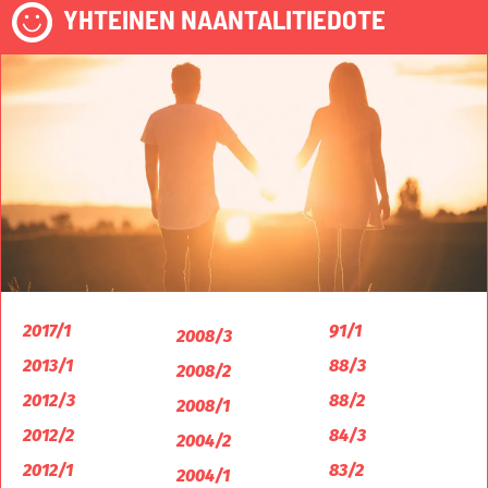
YHTEINEN NAANTALITIEDOTE
2017/1
91/1
2008/3
2013/1
88/3
2008/2
2012/3
88/2
2008/1
2012/2
84/3
2004/2
2012/1
83/2
2004/1