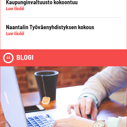
Kaupunginvaltuusto kokoontuu
Lue lisää
Naantalin Työväenyhdistyksen kokous
Lue lisää
BLOGI