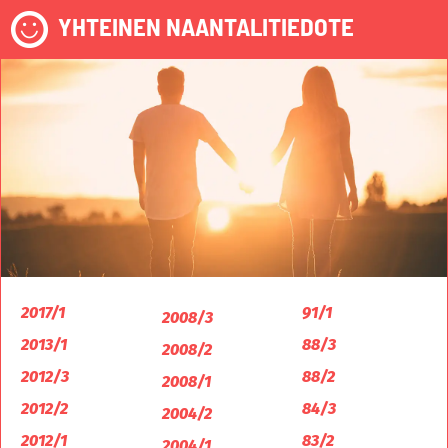
YHTEINEN NAANTALITIEDOTE
2017/1
91/1
2008/3
2013/1
88/3
2008/2
2012/3
88/2
2008/1
2012/2
84/3
2004/2
2012/1
83/2
2004/1