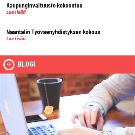
Kaupunginvaltuusto kokoontuu
Lue lisää
Naantalin Työväenyhdistyksen kokous
Lue lisää
BLOGI