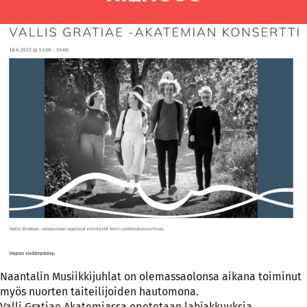
Naantalin Musiikkijuhlat on olemassaolonsa aikana toiminut
myös nuorten taiteilijoiden hautomona.
Valli Gratiae Akatemiassa opetetaan lahjakkuuksia.