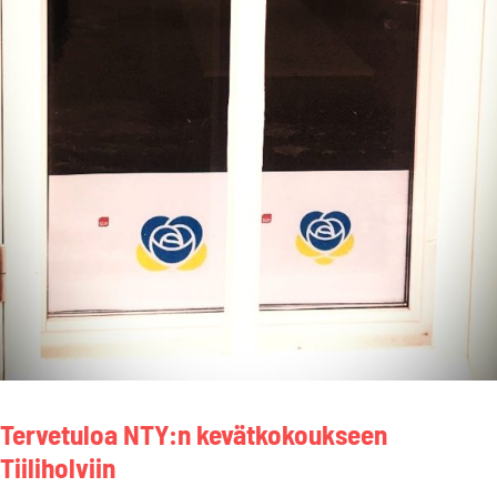
Tervetuloa NTY:n kevätkokoukseen
Tiiliholviin