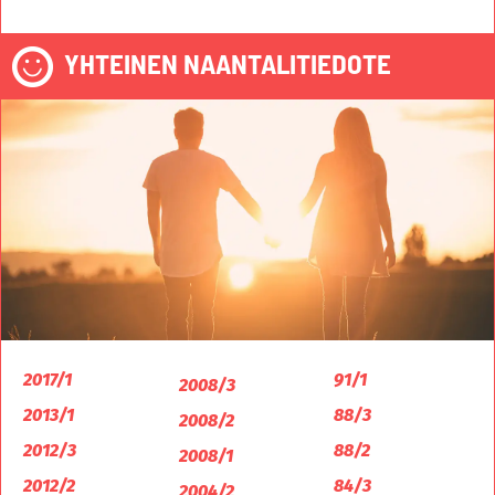
YHTEINEN NAANTALITIEDOTE
2017/1
91/1
2008/3
2013/1
88/3
2008/2
2012/3
88/2
2008/1
2012/2
84/3
2004/2