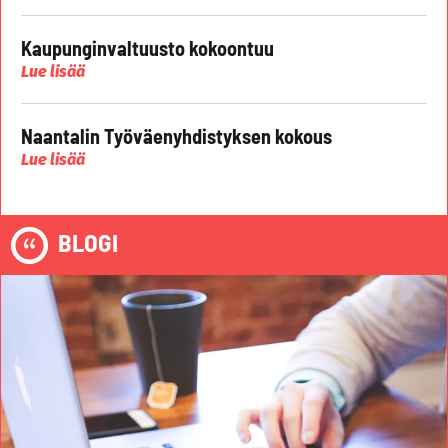
Kaupunginvaltuusto kokoontuu
Lue lisää
Naantalin Työväenyhdistyksen kokous
Lue lisää
BLOGI