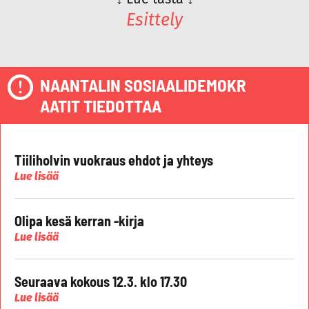
Esittely
NAANTALIN SOSIAALIDEMOKR
AATIT TIEDOTTAA
Tiiliholvin vuokraus ehdot ja yhteys
Lue lisää
Olipa kesä kerran -kirja
Lue lisää
Seuraava kokous 12.3. klo 17.30
Lue lisää