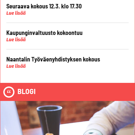
Seuraava kokous 12.3. klo 17.30
Lue lisää
Kaupunginvaltuusto kokoontuu
Lue lisää
Naantalin Työväenyhdistyksen kokous
Lue lisää
BLOGI