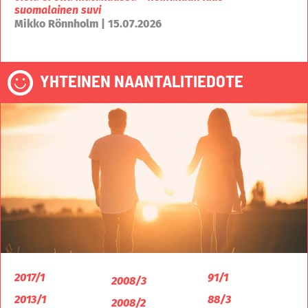
suomalainen suvi
Mikko Rönnholm | 15.07.2026
YHTEINEN NAANTALITIEDOTE
2017/1
91/1
2008/3
2013/1
88/3
2008/2