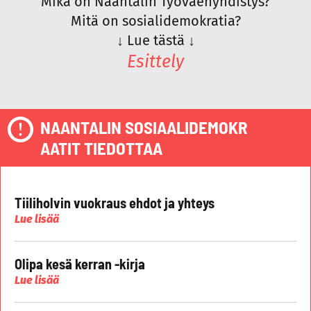
Mikä on Naantalin Työväenyhdistys?
Mitä on sosialidemokratia?
↓
Lue tästä
↓
Esittely
NAANTALIN SOSIAALIDEMOKR
AATIT TIEDOTTAA
Tiiliholvin vuokraus ehdot ja yhteys
Lue lisää
Olipa kesä kerran -kirja
Lue lisää