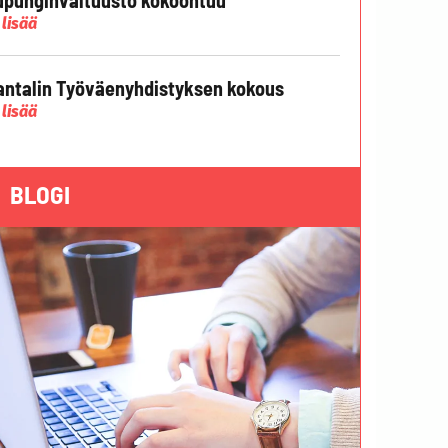
 lisää
ntalin Työväenyhdistyksen kokous
 lisää
BLOGI