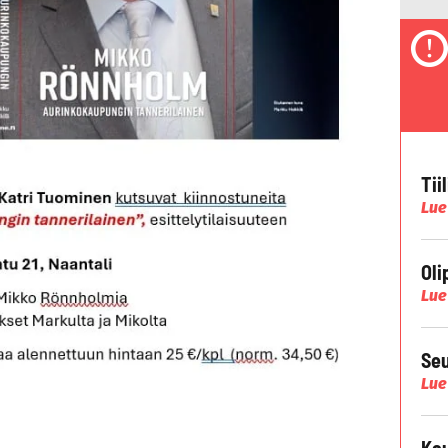
Tii
Lue
Oli
Lue
Seu
Lue
Kau