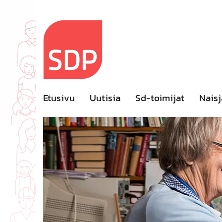
Skip
to
content
Etusivu
Uutisia
Sd-toimijat
Naisj