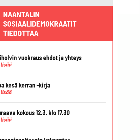
NAANTALIN
SOSIAALIDEMOKRAATIT
TIEDOTTAA
liholvin vuokraus ehdot ja yhteys
 lisää
pa kesä kerran -kirja
 lisää
raava kokous 12.3. klo 17.30
 lisää
punginvaltuusto kokoontuu