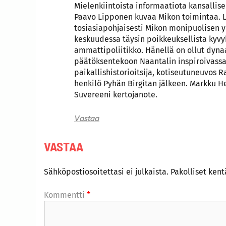
Mielenkiintoista informaatiota kansallise
Paavo Lipponen kuvaa Mikon toimintaa. Lyh
tosiasiapohjaisesti Mikon monipuolisen y
keskuudessa täysin poikkeuksellista kyvy
ammattipoliitikko. Hänellä on ollut dyn
päätöksentekoon Naantalin inspiroivassa
paikallishistorioitsija, kotiseutuneuvos 
henkilö Pyhän Birgitan jälkeen. Markku Hei
Suvereeni kertojanote.
Vastaa
VASTAA
Sähköpostiosoitettasi ei julkaista.
Pakolliset ken
Kommentti
*