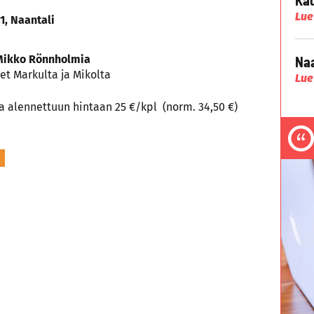
Lue
21, Naantali
Mikko Rönnholmia
Naa
et Markulta ja Mikolta
Lue
aa alennettuun hintaan 25 €/kpl (norm. 34,50 €)