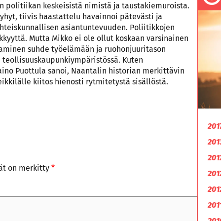
n politiikan keskeisistä nimistä ja taustakiemuroista.
yt, tiivis haastattelu havainnoi pätevästi ja
hteiskunnallisen asiantuntevuuden. Poliitikkojen
kkyyttä. Mutta Mikko ei ole ollut koskaan varsinainen
aaminen suhde työelämään ja ruohonjuuritason
 teollisuuskaupunkiympäristössä. Kuten
Raino Puottula sanoi, Naantalin historian merkittävin
kkilälle kiitos hienosti rytmitetystä sisällöstä.
201
201
201
tät on merkitty
*
201
201
201
201