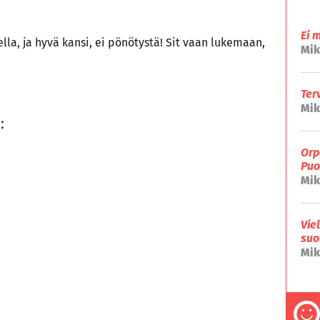
Ei 
la, ja hyvä kansi, ei pönötystä! Sit vaan lukemaan,
Mik
Ter
Mik
:
Orp
Puo
Mik
Vie
suo
Mik