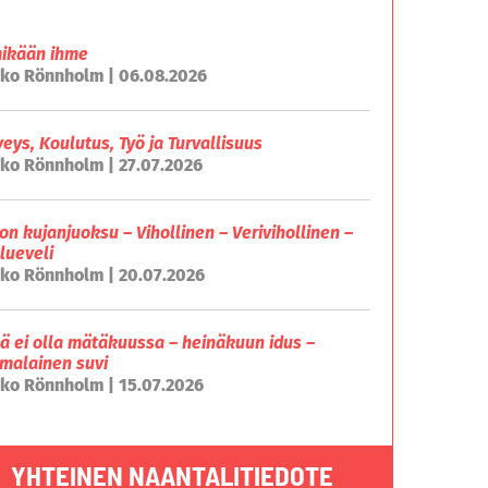
mikään ihme
ko Rönnholm | 06.08.2026
veys, Koulutus, Työ ja Turvallisuus
ko Rönnholm | 27.07.2026
on kujanjuoksu – Vihollinen – Verivihollinen –
lueveli
ko Rönnholm | 20.07.2026
lä ei olla mätäkuussa – heinäkuun idus –
malainen suvi
ko Rönnholm | 15.07.2026
YHTEINEN NAANTALITIEDOTE