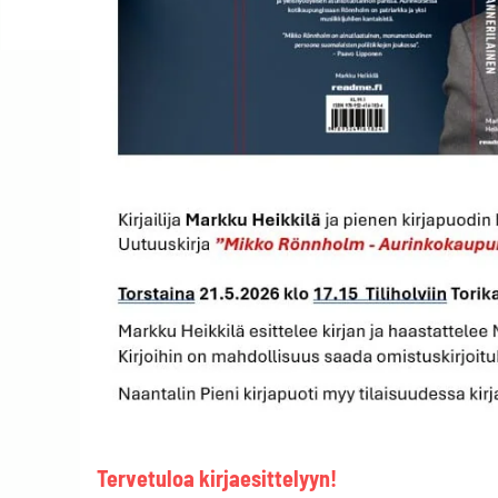
Tervetuloa kirjaesittelyyn!