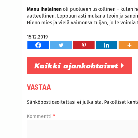
Manu Ihalainen
oli puolueen uskollinen – kuten hä
aatteellinen. Loppuun asti mukana teoin ja sanoin.
Hieno mies ja vielä vaimonsa Tuijan, jolle voimi
15.12.2019
Kaikki ajankohtaiset
VASTAA
Sähköpostiosoitettasi ei julkaista.
Pakolliset ken
Kommentti
*