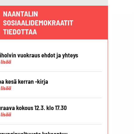
NAANTALIN
SOSIAALIDEMOKRAATIT
TIEDOTTAA
liholvin vuokraus ehdot ja yhteys
 lisää
pa kesä kerran -kirja
 lisää
raava kokous 12.3. klo 17.30
 lisää
punginvaltuusto kokoontuu