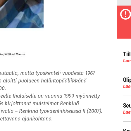
Tii
Lue
putaalla, mutta työskenteli vuodesta 1967
Oli
 aloitti puolueen hallintopäällikkönä
Lue
00.
elle Ihalaiselle on vuonna 1999 myönnetty
 kirjoittanut muistelmat Renkinä
Seu
ivalla – Renkinä työväenliikkeessä II (2007).
Lue
ettavana ajankohtana.
Kau