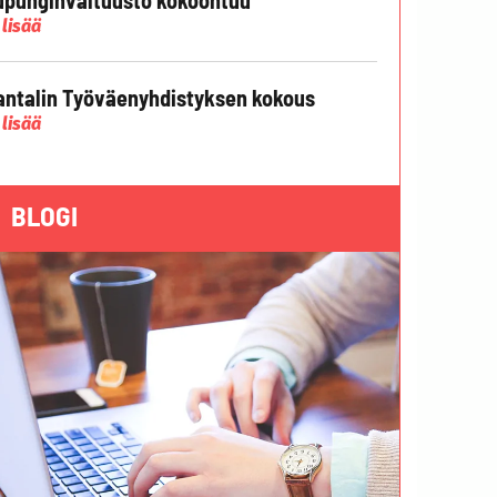
 lisää
ntalin Työväenyhdistyksen kokous
 lisää
BLOGI