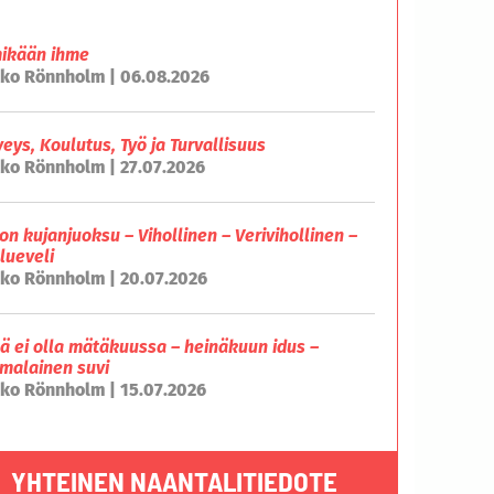
mikään ihme
ko Rönnholm | 06.08.2026
veys, Koulutus, Työ ja Turvallisuus
ko Rönnholm | 27.07.2026
on kujanjuoksu – Vihollinen – Verivihollinen –
lueveli
ko Rönnholm | 20.07.2026
lä ei olla mätäkuussa – heinäkuun idus –
malainen suvi
ko Rönnholm | 15.07.2026
YHTEINEN NAANTALITIEDOTE