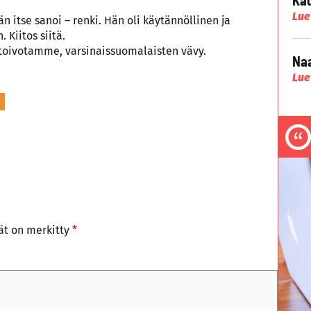
Lue
n itse sanoi – renki. Hän oli käytännöllinen ja
 Kiitos siitä.
a toivotamme, varsinaissuomalaisten vävy.
Naa
Lue
tät on merkitty
*