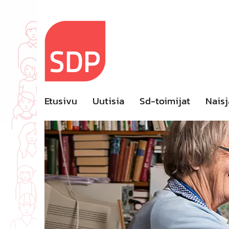
Skip
to
content
Etusivu
Uutisia
Sd-toimijat
Naisj