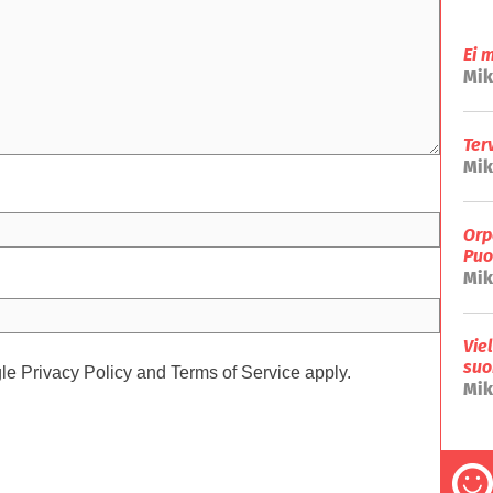
Ei 
Mik
Ter
Mik
Orp
Puo
Mik
Vie
suo
gle
Privacy Policy
and
Terms of Service
apply.
Mik