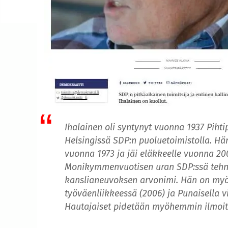
Ihalainen oli syntynyt vuonna 1937 Pihti
Helsingissä SDP:n puoluetoimistolla. Hän
vuonna 1973 ja jäi eläkkeelle vuonna 20
Monikymmenvuotisen uran SDP:ssä tehne
kanslianeuvoksen arvonimi. Hän on myös
työväenliikkeessä (2006) ja Punaisella vi
Hautajaiset pidetään myöhemmin ilmoit