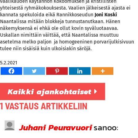
vaalikauden käytännön Kokoomuksen ja kristillisten
yhteisestä ryhmäkokouksesta. Vaalien jälkeisestä ajasta ei
kannata spekuloida eikä Rannikkoseudun
Joni Koski
Naantalissa mitään blokkeja tunnustanutkaan. Hänen
näkemyksensä ei ehkä ole ollut kovin syväluotaavaa.
Uskallan nimittäin väittää, että Naantalissa muuttuu
asetelma melko paljon ja homogeeninen porvarijulkisivuun
tulee niin sisäisiä kuin ulkoisiakin säröjä.
5.2.2021
Kaikki ajankohtaiset
1 VASTAUS ARTIKKELIIN
Juhani Peuravuori
sanoo: