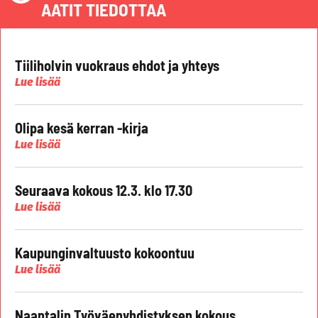
AATIT TIEDOTTAA
Tiiliholvin vuokraus ehdot ja yhteys
Lue lisää
Olipa kesä kerran -kirja
Lue lisää
Seuraava kokous 12.3. klo 17.30
Lue lisää
Kaupunginvaltuusto kokoontuu
Lue lisää
Naantalin Työväenyhdistyksen kokous