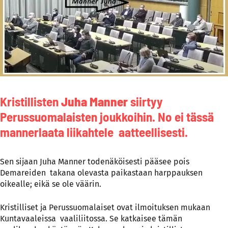
Kristillisten
Juha Manner
siirtyy
Perussuomalaisten joukkoihin. No ei tässä
mannerlaata liikahtele aatteellisesti.
Sen sijaan Juha Manner todenäköisesti pääsee pois
Demareiden takana olevasta paikastaan harppauksen
oikealle; eikä se ole väärin.
Kristilliset ja Perussuomalaiset ovat ilmoituksen mukaan
Kuntavaaleissa vaaliliitossa. Se katkaisee tämän