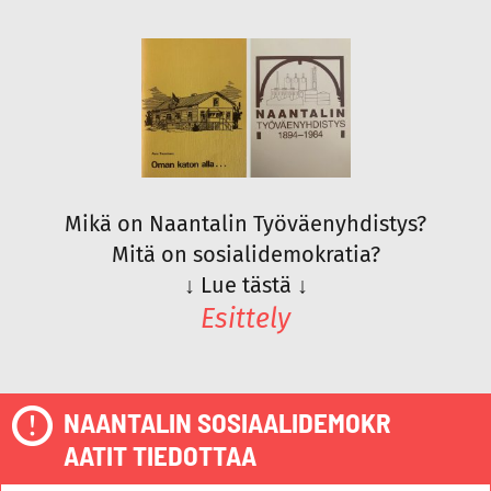
Mikä on Naantalin Työväenyhdistys?
Mitä on sosialidemokratia?
↓
Lue tästä
↓
Esittely
NAANTALIN SOSIAALIDEMOKR
AATIT TIEDOTTAA