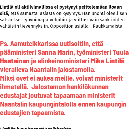
Lintilä oli aktiivimallissa ei pystynyt peittelemään iloaan
sitä
, että samasta asiasta on kysymys. Hän unohti oleellisen
satsaukset työvoimapalveluihin ja viittasi vain sanktioiden
vähäisiin lievennyksiin. Opposition asialla- Raukkamaista.
Ps. Aamutelkkarissa uutisoitiin, että
pääministeri
Sanna Marin,
työministeri
Tuula
Haatainen
ja elinkeinoministeri
Mika Lintilä
vieraileva Naantalin jalostamolla.
Miksi ovet ei aukea meille, voivat ministerit
ihmetellä. Jalostamon henkilökunnan
edustajat joutuvat tapaamaan ministerit
Naantalin kaupungintalolla ennen kaupungin
edustajien tapaamista.