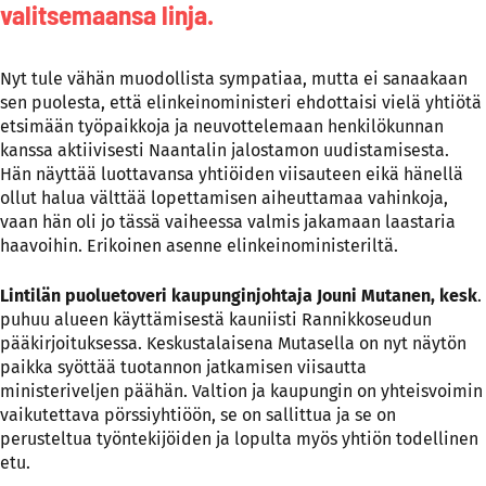
valitsemaansa linja.
Nyt tule vähän muodollista sympatiaa, mutta ei sanaakaan
sen puolesta, että elinkeinoministeri ehdottaisi vielä yhtiötä
etsimään työpaikkoja ja neuvottelemaan henkilökunnan
kanssa aktiivisesti Naantalin jalostamon uudistamisesta.
Hän näyttää luottavansa yhtiöiden viisauteen eikä hänellä
ollut halua välttää lopettamisen aiheuttamaa vahinkoja,
vaan hän oli jo tässä vaiheessa valmis jakamaan laastaria
haavoihin. Erikoinen asenne elinkeinoministeriltä.
Lintilän puoluetoveri kaupunginjohtaja Jouni Mutanen, kesk
.
puhuu alueen käyttämisestä kauniisti Rannikkoseudun
pääkirjoituksessa. Keskustalaisena Mutasella on nyt näytön
paikka syöttää tuotannon jatkamisen viisautta
ministeriveljen päähän. Valtion ja kaupungin on yhteisvoimin
vaikutettava pörssiyhtiöön, se on sallittua ja se on
perusteltua työntekijöiden ja lopulta myös yhtiön todellinen
etu.