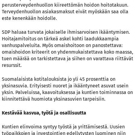
perusterveydenhuollon kiireettömän hoidon hoitotakuun.
Terveydenhuollon asiakasmaksut eivät myöskään saa olla
este kenenkään hoidolle.
SDP haluaa turvata jokaiselle ihmisarvoisen ikääntymisen.
Hoitajamitoitus on tärkeä askel kohti laadukkaampia
vanhuspalveluita. Myös omaishoitoon on panostettava:
omaishoidon kriteerit on yhdenmukaistettava koko maassa,
tuen määrää on tarkistettava ja siihen on varattava riittävät
resurssit.
Suomalaisista kotitalouksista jo yli 45 prosenttia on
yksinasuvia. Erityisesti nuoret ja ikääntyneet asuvat usein
yksin. Palveluissa, kaavoituksessa ja kuntien toiminnassa on
kiinnitettävä huomiota yksinasuvien tarpeisiin.
Kestävää kasvua, työtä ja osallisuutta
Kuntien elinvoima syntyy työstä ja yrittämisestä. Uusien
työpaikkojen ja investointien edellytysten luominen niin