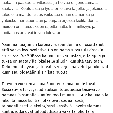
lääkäriin pääsee tarvittaessa ja hoivaa on jonottamatta
saatavilla. Koulutusta ja työtä on oltava tarjolla, ja jokaisella
tulee olla mahdollisuus vaikuttaa oman elämänsä ja
yhteiskunnan suuntaan ja pärjätä arjessa kielitaidon tai
muiden ominaisuuksien rajoittamatta. Inhimillisyys ja
luottamus antavat toivoa tulevaan.
Maailmanlaajuinen koronaviruspandemia on osoittanut,
että vahva hyvinvointivaltio on paras turva tulevissakin
kriiseissä. Me SDP:ssä haluamme varmistaa, että apua ja
tukea on saatavilla jokaiselle silloin, kun sitä tarvitaan.
Tärkeimmät hyvän ja turvallisen arjen palvelut ja tuki ovat
kunnissa, pidetään siis niistä huolta.
Tulevien vuosien aikana Suomen kunnat uudistuvat.
Sosiaali- ja terveysuudistuksen toteutuessa tasa-arvo
paranee ja samalla kuntien rooli muuttuu. SDP haluaa olla
rakentamassa kuntia, jotka ovat sosiaalisesti,
taloudellisesti ja ekologisesti kestäviä. Tavoittelemme
kuntia, jotka ovat taloudellisesti vakaita, eheitä ja