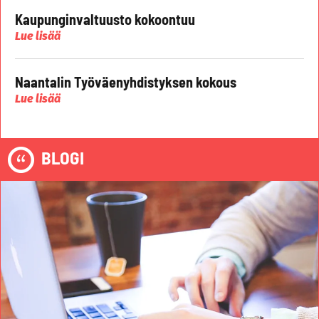
Kaupunginvaltuusto kokoontuu
Lue lisää
Naantalin Työväenyhdistyksen kokous
Lue lisää
BLOGI