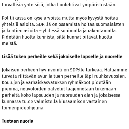
turvallisia yhteisöjä, jotka huolehtivat ympäristöstään.
Politiikassa on kyse arvoista mutta myös kyvystä hoitaa
yhteisiä asioita. SDP:llä on osaamista hoitaa suomalaisten
ja kuntien asioita – yhdessä sopimalla ja rakentamalla.
Pidetään huolta kunnista, sillä kunnat pitävät huolta
meistä.
Lisää tukea perheille sekä jokaiselle lapselle ja nuorelle
Jokaisen perheen hyvinvointi on SDP:lle tärkeää. Haluamme
turvata riittävän avun ja tuen perheille läpi ruuhkavuosien.
Koulujen ja varhaiskasvatuksen ryhmäkoot pidetään
pieninä, neuvoloiden palvelut laajennetaan tukemaan
perheitä koko lapsuuden ja nuoruuden ajan ja jokaisessa
kunnassa tulee valmistella kiusaamisen vastainen
toimenpideohjelma.
Tuetaan nuoria