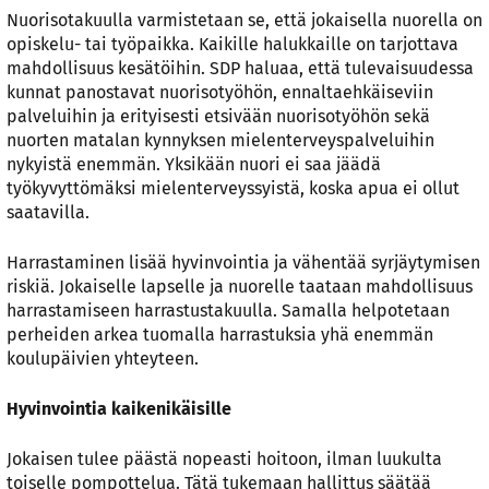
Nuorisotakuulla varmistetaan se, että jokaisella nuorella on
opiskelu- tai työpaikka. Kaikille halukkaille on tarjottava
mahdollisuus kesätöihin. SDP haluaa, että tulevaisuudessa
kunnat panostavat nuorisotyöhön, ennaltaehkäiseviin
palveluihin ja erityisesti etsivään nuorisotyöhön sekä
nuorten matalan kynnyksen mielenterveyspalveluihin
nykyistä enemmän. Yksikään nuori ei saa jäädä
työkyvyttömäksi mielenterveyssyistä, koska apua ei ollut
saatavilla.
Harrastaminen lisää hyvinvointia ja vähentää syrjäytymisen
riskiä. Jokaiselle lapselle ja nuorelle taataan mahdollisuus
harrastamiseen harrastustakuulla. Samalla helpotetaan
perheiden arkea tuomalla harrastuksia yhä enemmän
koulupäivien yhteyteen.
Hyvinvointia kaikenikäisille
Jokaisen tulee päästä nopeasti hoitoon, ilman luukulta
toiselle pompottelua. Tätä tukemaan hallittus säätää