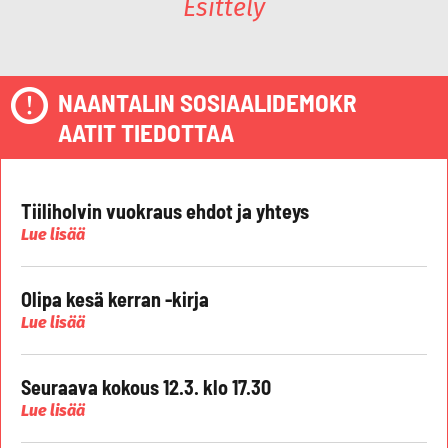
Esittely
NAANTALIN SOSIAALIDEMOKR
AATIT TIEDOTTAA
Tiiliholvin vuokraus ehdot ja yhteys
Lue lisää
Olipa kesä kerran -kirja
Lue lisää
Seuraava kokous 12.3. klo 17.30
Lue lisää