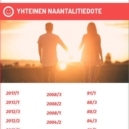
YHTEINEN NAANTALITIEDOTE
2017/1
91/1
2008/3
2013/1
88/3
2008/2
2012/3
88/2
2008/1
2012/2
84/3
2004/2