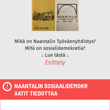
Mikä on Naantalin Työväenyhdistys?
Mitä on sosialidemokratia?
↓
Lue tästä
↓
Esittely
NAANTALIN SOSIAALIDEMOKR
AATIT TIEDOTTAA