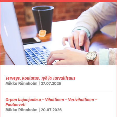
Terveys, Koulutus, Työ ja Turvallisuus
Mikko Rönnholm | 27.07.2026
Orpon kujanjuoksu – Vihollinen – Verivihollinen –
Puolueveli
Mikko Rönnholm | 20.07.2026