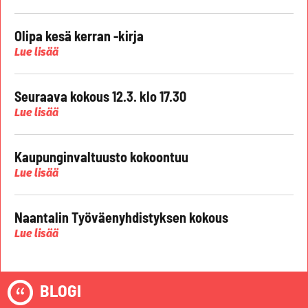
Olipa kesä kerran -kirja
Lue lisää
Seuraava kokous 12.3. klo 17.30
Lue lisää
Kaupunginvaltuusto kokoontuu
Lue lisää
Naantalin Työväenyhdistyksen kokous
Lue lisää
BLOGI