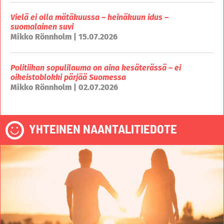
Vielä ei olla mätäkuussa – heinäkuun idus –
suomalainen suvi
Mikko Rönnholm | 15.07.2026
Politiikan sopulilauma on aina kesäterässä – ei
oikeistoblokki pärjää Suomessa
Mikko Rönnholm | 02.07.2026
YHTEINEN NAANTALITIEDOTE