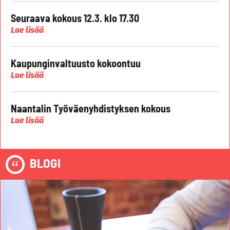
Seuraava kokous 12.3. klo 17.30
Lue lisää
Kaupunginvaltuusto kokoontuu
Lue lisää
Naantalin Työväenyhdistyksen kokous
Lue lisää
BLOGI