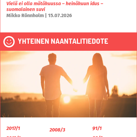
Vielä ei olla mätäkuussa – heinäkuun idus –
suomalainen suvi
Mikko Rönnholm | 15.07.2026
YHTEINEN NAANTALITIEDOTE
2017/1
91/1
2008/3