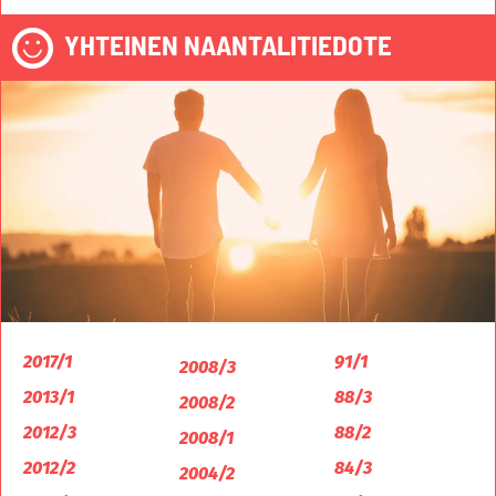
YHTEINEN NAANTALITIEDOTE
2017/1
91/1
2008/3
2013/1
88/3
2008/2
2012/3
88/2
2008/1
2012/2
84/3
2004/2