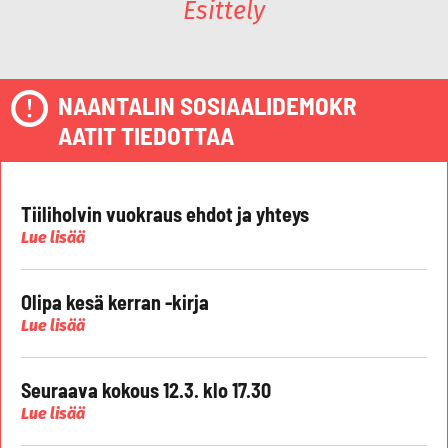
Esittely
NAANTALIN SOSIAALIDEMOKR
AATIT TIEDOTTAA
Tiiliholvin vuokraus ehdot ja yhteys
Lue lisää
Olipa kesä kerran -kirja
Lue lisää
Seuraava kokous 12.3. klo 17.30
Lue lisää