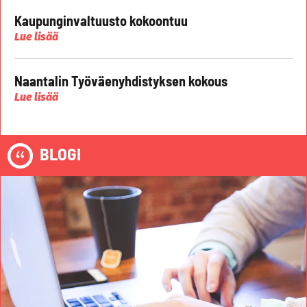
Kaupunginvaltuusto kokoontuu
Lue lisää
Naantalin Työväenyhdistyksen kokous
Lue lisää
BLOGI