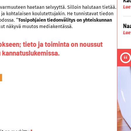
Lue
varmuuteen haetaan selvyyttä. Silloin halutaan tietää.
 ja kohtalaisen koulutettujakin. He tunnistavat tiedon
odossa. “
Tosipohjaien tiedonvälitys on yhteiskunnan
Naa
 ollut näkyvä muutos mediakentässä.
Lue
kseen; tieto ja toiminta on noussut
uu kannatuslukemissa.