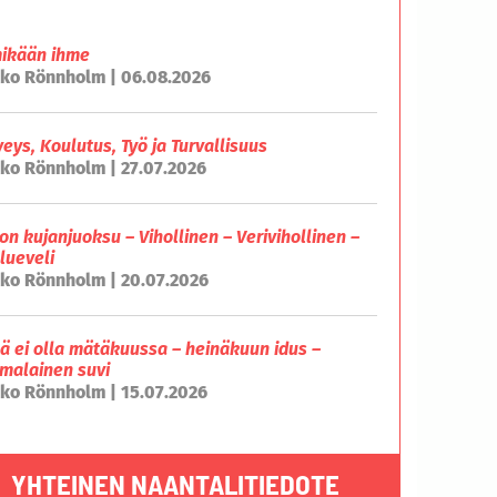
mikään ihme
ko Rönnholm | 06.08.2026
veys, Koulutus, Työ ja Turvallisuus
ko Rönnholm | 27.07.2026
on kujanjuoksu – Vihollinen – Verivihollinen –
lueveli
ko Rönnholm | 20.07.2026
lä ei olla mätäkuussa – heinäkuun idus –
malainen suvi
ko Rönnholm | 15.07.2026
YHTEINEN NAANTALITIEDOTE