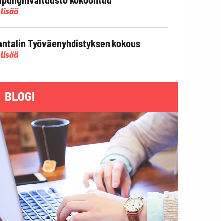
 lisää
ntalin Työväenyhdistyksen kokous
 lisää
BLOGI