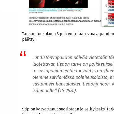
Tänään toukokuun 3 pnä vietetään sanavapauden 
päättyi:
Lehdistönvapauden päivää vietetään tän
luotettavan tiedon tarve on poikkeuksell
tosiasiapohjainen tiedonvälitys on yhtei
olemme selviämässä poikkeusoloista, kuu
vastanneet kansalaisten tiedonjanoon. M
isänmaalle.” (TS 29.4.)
.
Sdp on kasvattanut suosiotaan ja selitykseksi tarj