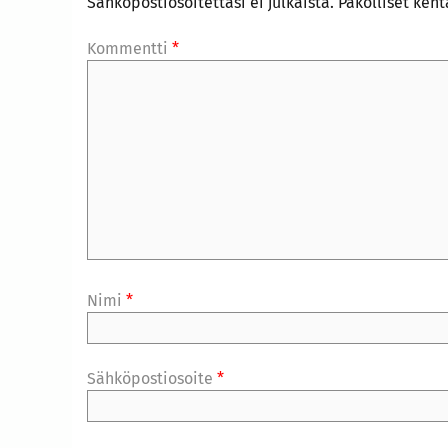
Sähköpostiosoitettasi ei julkaista.
Pakolliset ken
Kommentti
*
Nimi
*
Sähköpostiosoite
*