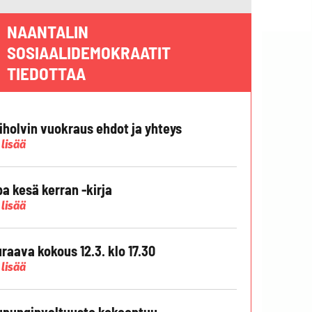
NAANTALIN
SOSIAALIDEMOKRAATIT
TIEDOTTAA
liholvin vuokraus ehdot ja yhteys
 lisää
pa kesä kerran -kirja
 lisää
raava kokous 12.3. klo 17.30
 lisää
punginvaltuusto kokoontuu