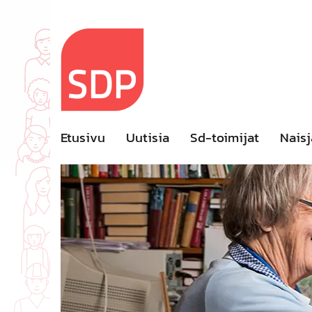
Skip
to
content
Etusivu
Uutisia
Sd-toimijat
Naisj