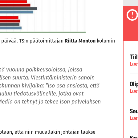
päivää. TS:n päätoimittajan
Riitta Monton
kolumin
Tii
Lue
ä vuonna poikkeusoloissa, joissa
isen suurta. Viestintäministerin sanoin
Oli
skunnan kivijalka: ”Iso osa ansiosta, että
Lue
luu tiedotusvälineille, jotka ovat
edia on tehnyt ja tekee ison palveluksen
Seu
Lue
otaan, että niin muuallakin johtajan taakse
Kau