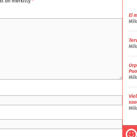
tät on merkitty
*
Ei 
Mik
Ter
Mik
Orp
Puo
Mik
Vie
suo
Mik