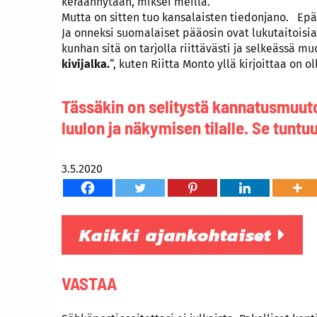
keräännytään, miksei meillä.
Mutta on sitten tuo kansalaisten tiedonjano. Epä
Ja onneksi suomalaiset pääosin ovat lukutaitoisia
kunhan sitä on tarjolla riittävästi ja selkeässä mu
kivijalka.
“, kuten Riitta Monto yllä kirjoittaa on
Tässäkin on selitystä kannatusmuuto
luulon ja näkymisen tilalle. Se tunt
3.5.2020
Kaikki ajankohtaiset
VASTAA