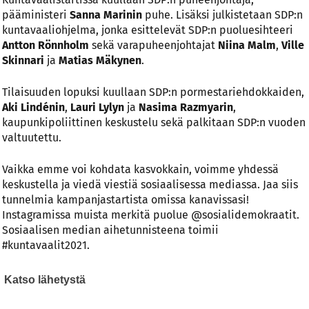
pääministeri
Sanna Marinin
puhe. Lisäksi julkistetaan SDP:n
kuntavaaliohjelma, jonka esittelevät SDP:n puoluesihteeri
Antton Rönnholm
sekä varapuheenjohtajat
Niina Malm
,
Ville
Skinnari
ja
Matias Mäkynen
.
Tilaisuuden lopuksi kuullaan SDP:n pormestariehdokkaiden,
Aki Lindénin
,
Lauri Lylyn
ja
Nasima Razmyarin
,
kaupunkipoliittinen keskustelu sekä palkitaan SDP:n vuoden
valtuutettu.
Vaikka emme voi kohdata kasvokkain, voimme yhdessä
keskustella ja viedä viestiä sosiaalisessa mediassa. Jaa siis
tunnelmia kampanjastartista omissa kanavissasi!
Instagramissa muista merkitä puolue @sosialidemokraatit.
Sosiaalisen median aihetunnisteena toimii
#kuntavaalit2021.
Katso lähetystä