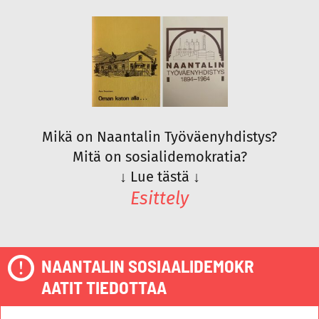
Mikä on Naantalin Työväenyhdistys?
Mitä on sosialidemokratia?
↓
Lue tästä
↓
Esittely
NAANTALIN SOSIAALIDEMOKR
AATIT TIEDOTTAA