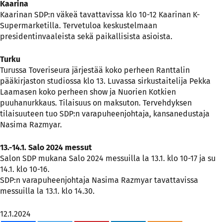
Kaarina
Kaarinan SDP:n väkeä tavattavissa klo 10-12 Kaarinan K-
Supermarketilla. Tervetuloa keskustelmaan
presidentinvaaleista sekä paikallisista asioista.
Turku
Turussa Toveriseura järjestää koko perheen Ranttalin
pääkirjaston studiossa klo 13. Luvassa sirkustaitelija Pekka
Laamasen koko perheen show ja Nuorien Kotkien
puuhanurkkaus. Tilaisuus on maksuton. Tervehdyksen
tilaisuuteen tuo SDP:n varapuheenjohtaja, kansanedustaja
Nasima Razmyar.
13.-14.1. Salo 2024 messut
Salon SDP mukana Salo 2024 messuilla la 13.1. klo 10-17 ja su
14.1. klo 10-16.
SDP:n varapuheenjohtaja Nasima Razmyar tavattavissa
messuilla la 13.1. klo 14.30.
12.1.2024