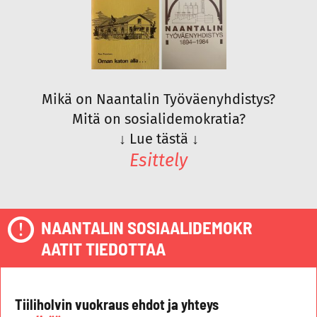
Mikä on Naantalin Työväenyhdistys?
Mitä on sosialidemokratia?
↓
Lue tästä
↓
Esittely
NAANTALIN SOSIAALIDEMOKR
AATIT TIEDOTTAA
Tiiliholvin vuokraus ehdot ja yhteys