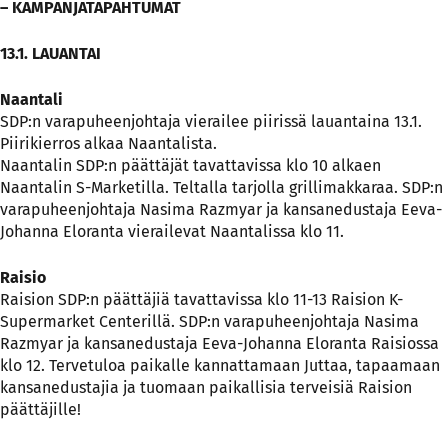
– KAMPANJATAPAHTUMAT
13.1. LAUANTAI
Naantali
SDP:n varapuheenjohtaja vierailee piirissä lauantaina 13.1.
Piirikierros alkaa Naantalista.
Naantalin SDP:n päättäjät tavattavissa klo 10 alkaen
Naantalin S-Marketilla. Teltalla tarjolla grillimakkaraa. SDP:n
varapuheenjohtaja Nasima Razmyar ja kansanedustaja Eeva-
Johanna Eloranta vierailevat Naantalissa klo 11.
Raisio
Raision SDP:n päättäjiä tavattavissa klo 11-13 Raision K-
Supermarket Centerillä. SDP:n varapuheenjohtaja Nasima
Razmyar ja kansanedustaja Eeva-Johanna Eloranta Raisiossa
klo 12. Tervetuloa paikalle kannattamaan Juttaa, tapaamaan
kansanedustajia ja tuomaan paikallisia terveisiä Raision
päättäjille!