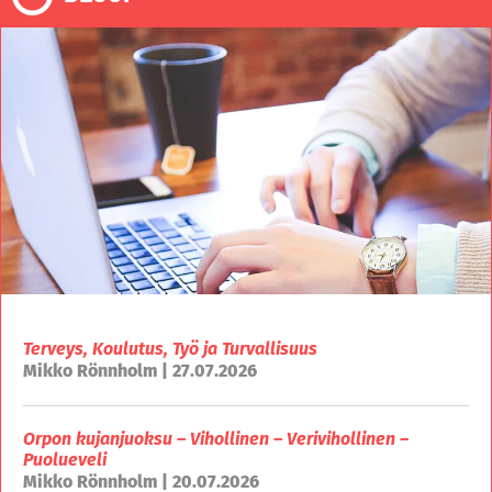
Terveys, Koulutus, Työ ja Turvallisuus
Mikko Rönnholm | 27.07.2026
Orpon kujanjuoksu – Vihollinen – Verivihollinen –
Puolueveli
Mikko Rönnholm | 20.07.2026