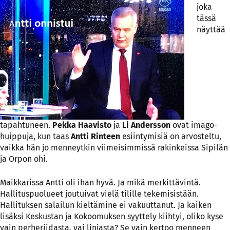
joka
tässä
näyttää
tapahtuneen.
Pekka Haavisto
ja
Li Andersson
ovat imago-
huippuja, kun taas
Antti Rinteen
esiintymisiä on arvosteltu,
vaikka hän jo menneytkin viimeisimmissä rakinkeissa Sipilän
ja Orpon ohi.
Maikkarissa Antti oli ihan hyvä. Ja mikä merkittävintä.
Hallituspuolueet joutuivat vielä tilille tekemisistään.
Hallituksen salailun kieltämine ei vakuuttanut. Ja kaiken
lisäksi Keskustan ja Kokoomuksen syyttely kiihtyi, oliko kyse
vain perheriidasta, vai linjasta? Se vain kertoo menneen