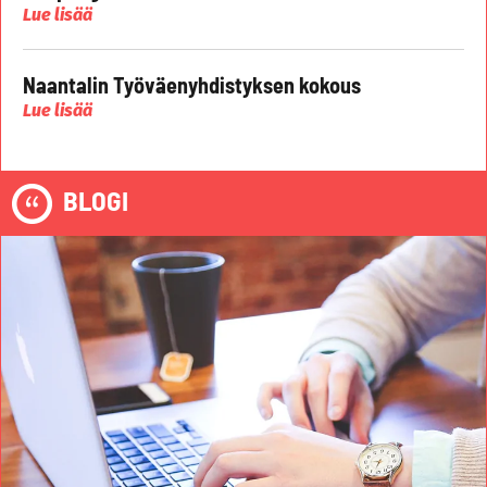
Lue lisää
Naantalin Työväenyhdistyksen kokous
Lue lisää
BLOGI