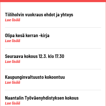
Tiiliholvin vuokraus ehdot ja yhteys
Lue lisää
Olipa kesä kerran -kirja
Lue lisää
Seuraava kokous 12.3. klo 17.30
Lue lisää
Kaupunginvaltuusto kokoontuu
Lue lisää
Naantalin Työväenyhdistyksen kokous
Lue lisää