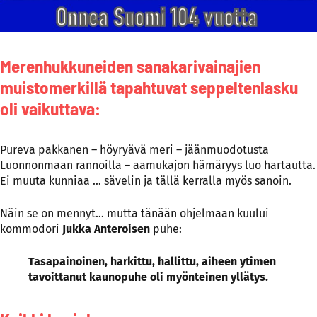
Merenhukkuneiden sanakarivainajien
muistomerkillä tapahtuvat seppeltenlasku
oli vaikuttava:
Pureva pakkanen – höyryävä meri – jäänmuodotusta
Luonnonmaan rannoilla – aamukajon hämäryys luo hartautta.
Ei muuta kunniaa … sävelin ja tällä kerralla myös sanoin.
Näin se on mennyt… mutta tänään ohjelmaan kuului
kommodori
Jukka Anteroisen
puhe:
Tasapainoinen, harkittu, hallittu, aiheen ytimen
tavoittanut kaunopuhe oli myönteinen yllätys.