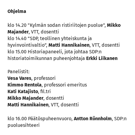
Ohjelma
klo 14.20 ”Kylmän sodan ristiriitojen puolue”,
Mikko
Majander
, VTT, dosentti
klo 14.40 ”SDP, teollinen yhteiskunta ja
hyvinvointivaltio”,
Matti Hannikainen
, VTT, dosentti
klo 15.00 Historiapaneeli, jota johtaa SDP:n
historiatoimikunnan puheenjohtaja
Erkki Liikanen
Panelistit:
Vesa Vares
, professori
Kimmo Rentola
, professori emeritus
Kati Katajisto
, fil.tri
Mikko Majander
, dosentti
Matti Hannikainen
, VTT, dosentti
klo 16.00 Päätöspuheenvuoro,
Antton Rönnholm
, SDP:n
puoluesihteeri