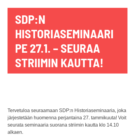
SDP:N
HISTORIASEMINAARI
PE 27.1. –
SEURAA
STRIIMIN KAUTTA!
Tervetuloa seuraamaan SDP:n Historiaseminaaria, joka
järjestetään huomenna perjantaina 27. tammikuuta! Voit
seurata seminaaria suorana striimin kautta klo 14.10
alkaen.