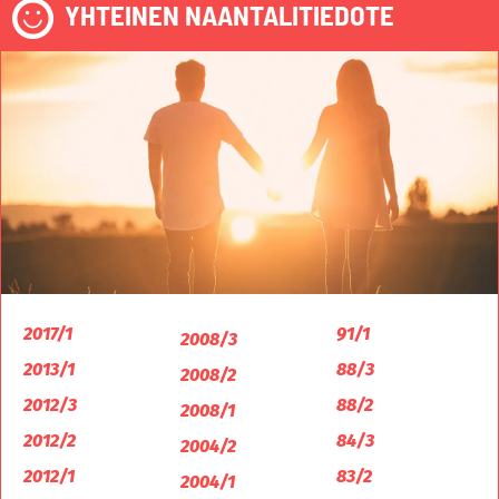
YHTEINEN NAANTALITIEDOTE
2017/1
91/1
2008/3
2013/1
88/3
2008/2
2012/3
88/2
2008/1
2012/2
84/3
2004/2
2012/1
83/2
2004/1