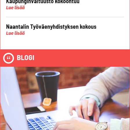
Kaupunginvaltuusto kokoontuu
Lue lisää
Naantalin Työväenyhdistyksen kokous
Lue lisää
BLOGI