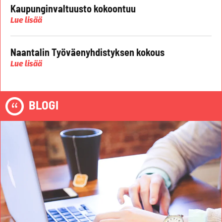
Kaupunginvaltuusto kokoontuu
Lue lisää
Naantalin Työväenyhdistyksen kokous
Lue lisää
BLOGI