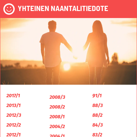
YHTEINEN NAANTALITIEDOTE
2017/1
91/1
2008/3
2013/1
88/3
2008/2
2012/3
88/2
2008/1
2012/2
84/3
2004/2
2012/1
83/2
2004/1