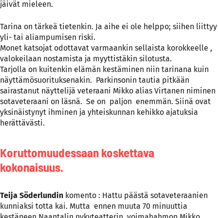
jäivät mieleen.
Tarina on tärkeä tietenkin. Ja aihe ei ole helppo; siihen liittyy
yli- tai aliampumisen riski.
Monet katsojat odottavat varmaankin sellaista korokkeelle ,
valokeilaan nostamista ja myyttistäkin silotusta.
Tarjolla on kuitenkin elämän kestäminen niin tarinana kuin
näyttämösuorituksenakin. Parkinsonin tautia pitkään
sairastanut näyttelijä veteraani Mikko alias Virtanen niminen
sotaveteraani on läsnä. Se on paljon enemmän. Siinä ovat
yksinäistynyt ihminen ja yhteiskunnan kehikko ajatuksia
herättävästi.
Koruttomuudessaan koskettava
kokonaisuus.
Teija Söderlundin
komento : Hattu päästä sotaveteraanien
kunniaksi totta kai. Mutta ennen muuta 70 minuuttia
kestäneen Naantalin nykyteatterin voimahahmon Mikko