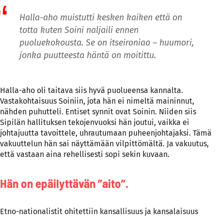
Halla-aho muistutti kesken kaiken että on
totta kuten Soini naljaili ennen
puoluekokousta. Se on itseironiaa – huumori,
jonka puutteesta häntä on moitittu.
Halla-aho oli taitava siis hyvä puolueensa kannalta.
Vastakohtaisuus Soiniin, jota hän ei nimeltä maininnut,
nähden puhutteli. Entiset synnit ovat Soinin. Niiden siis
Sipilän hallituksen tekojenvuoksi hän joutui, vaikka ei
johtajuutta tavoittele, uhrautumaan puheenjohtajaksi. Tämä
vakuuttelun hän sai näyttämään vilpittömältä. Ja vakuutus,
että vastaan aina rehellisesti sopi sekin kuvaan.
Hän on epäilyttävän ”aito”.
Etno-nationalistit ohitettiin kansallisuus ja kansalaisuus