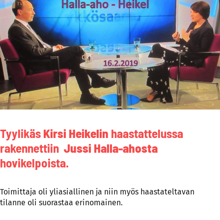
Tyylikäs
Kirsi Heikelin
haastattelussa
rakennettiin
Jussi Halla-ahosta
hovikelpoista.
Toimittaja oli yliasiallinen ja niin myös haastateltavan
tilanne oli suorastaa erinomainen.