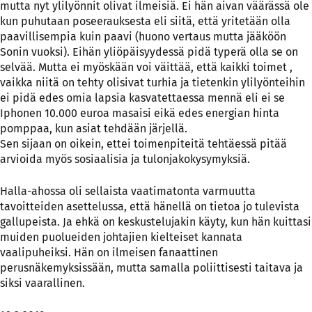
mutta nyt ylilyönnit olivat ilmeisiä. Ei hän aivan väärässä ole
kun puhutaan poseerauksesta eli siitä, että yritetään olla
paavillisempia kuin paavi (huono vertaus mutta jääköön
Sonin vuoksi). Eihän yliöpäisyydessä pidä typerä olla se on
selvää. Mutta ei myöskään voi väittää, että kaikki toimet ,
vaikka niitä on tehty olisivat turhia ja tietenkin ylilyönteihin
ei pidä edes omia lapsia kasvatettaessa mennä eli ei se
Iphonen 10.000 euroa masaisi eikä edes energian hinta
pomppaa, kun asiat tehdään järjellä.
Sen sijaan on oikein, ettei toimenpiteitä tehtäessä pitää
arvioida myös sosiaalisia ja tulonjakokysymyksiä.
Halla-ahossa oli sellaista vaatimatonta varmuutta
tavoitteiden asettelussa, että hänellä on tietoa jo tulevista
gallupeista. Ja ehkä on keskustelujakin käyty, kun hän kuittasi
muiden puolueiden johtajien kielteiset kannata
vaalipuheiksi. Hän on ilmeisen fanaattinen
perusnäkemyksissään, mutta samalla poliittisesti taitava ja
siksi vaarallinen.