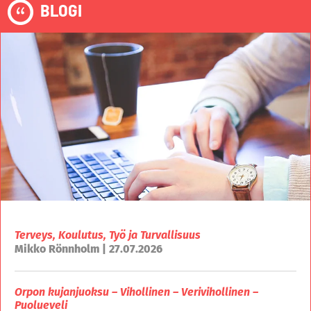
BLOGI
Terveys, Koulutus, Työ ja Turvallisuus
Mikko Rönnholm | 27.07.2026
Orpon kujanjuoksu – Vihollinen – Verivihollinen –
Puolueveli