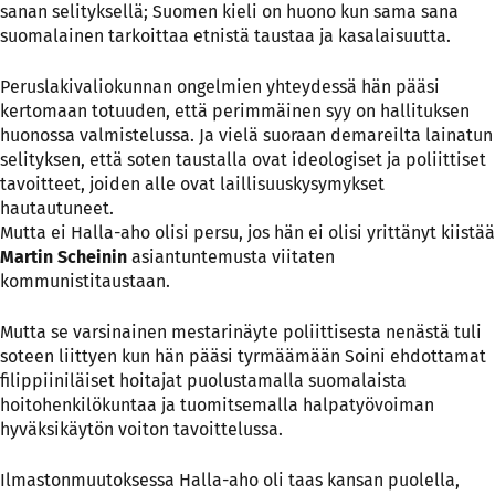
sanan selityksellä; Suomen kieli on huono kun sama sana
suomalainen tarkoittaa etnistä taustaa ja kasalaisuutta.
Peruslakivaliokunnan ongelmien yhteydessä hän pääsi
kertomaan totuuden, että perimmäinen syy on hallituksen
huonossa valmistelussa. Ja vielä suoraan demareilta lainatun
selityksen, että soten taustalla ovat ideologiset ja poliittiset
tavoitteet, joiden alle ovat laillisuuskysymykset
hautautuneet.
Mutta ei Halla-aho olisi persu, jos hän ei olisi yrittänyt kiistää
Martin Scheinin
asiantuntemusta viitaten
kommunistitaustaan.
Mutta se varsinainen mestarinäyte poliittisesta nenästä tuli
soteen liittyen kun hän pääsi tyrmäämään Soini ehdottamat
filippiiniläiset hoitajat puolustamalla suomalaista
hoitohenkilökuntaa ja tuomitsemalla halpatyövoiman
hyväksikäytön voiton tavoittelussa.
Ilmastonmuutoksessa Halla-aho oli taas kansan puolella,