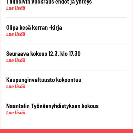
Tiiliholvin vuokraus ehdot ja yhteys
Lue lisää
Olipa kesä kerran -kirja
Lue lisää
Seuraava kokous 12.3. klo 17.30
Lue lisää
Kaupunginvaltuusto kokoontuu
Lue lisää
Naantalin Työväenyhdistyksen kokous
Lue lisää