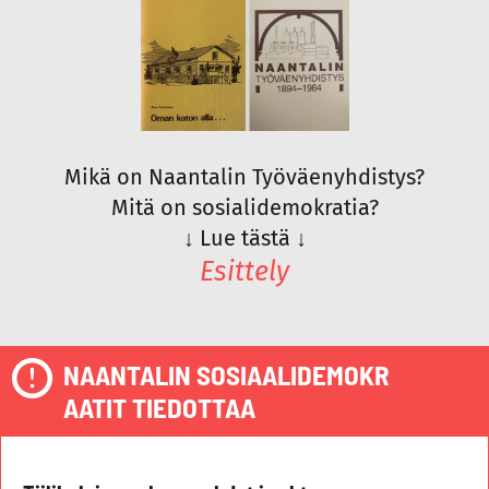
Mikä on Naantalin Työväenyhdistys?
Mitä on sosialidemokratia?
↓
Lue tästä
↓
Esittely
NAANTALIN SOSIAALIDEMOKR
AATIT TIEDOTTAA