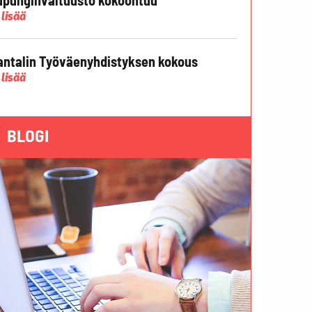
 lisää
ntalin Työväenyhdistyksen kokous
 lisää
BLOGI