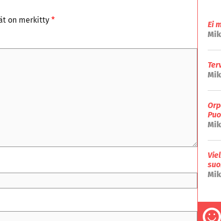
tät on merkitty
*
Ei 
Mik
Ter
Mik
Orp
Puo
Mik
Vie
suo
Mik