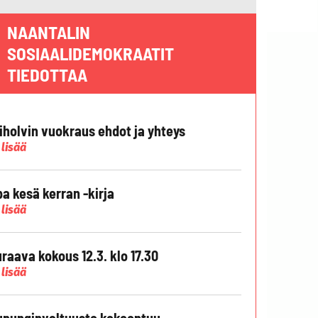
NAANTALIN
SOSIAALIDEMOKRAATIT
TIEDOTTAA
liholvin vuokraus ehdot ja yhteys
 lisää
pa kesä kerran -kirja
 lisää
raava kokous 12.3. klo 17.30
 lisää
punginvaltuusto kokoontuu