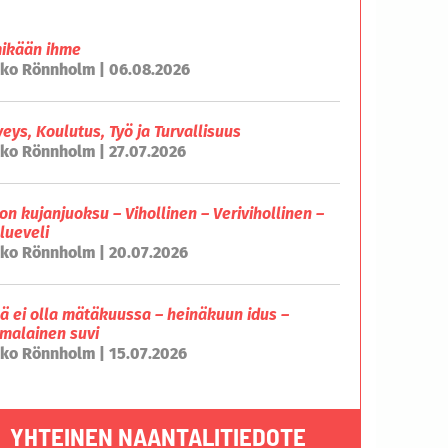
mikään ihme
ko Rönnholm | 06.08.2026
veys, Koulutus, Työ ja Turvallisuus
ko Rönnholm | 27.07.2026
on kujanjuoksu – Vihollinen – Verivihollinen –
lueveli
ko Rönnholm | 20.07.2026
lä ei olla mätäkuussa – heinäkuun idus –
malainen suvi
ko Rönnholm | 15.07.2026
YHTEINEN NAANTALITIEDOTE