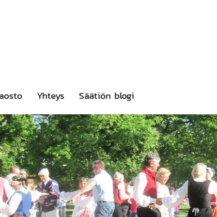
aosto
Yhteys
Säätiön blogi