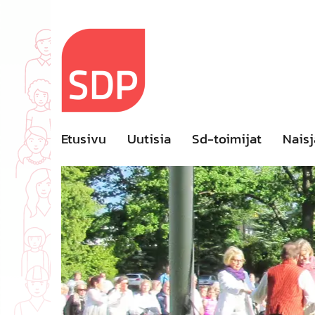
Skip
to
content
Etusivu
Uutisia
Sd-toimijat
Naisj