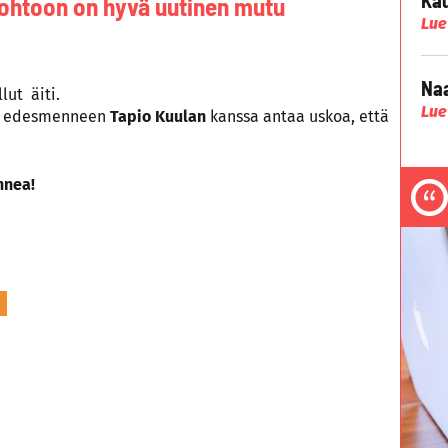
ohtoon on hyvä uutinen mutu
Lue
Naa
lut äiti.
Lue
työ edesmenneen
Tapio Kuulan
kanssa antaa uskoa, että
nnea!