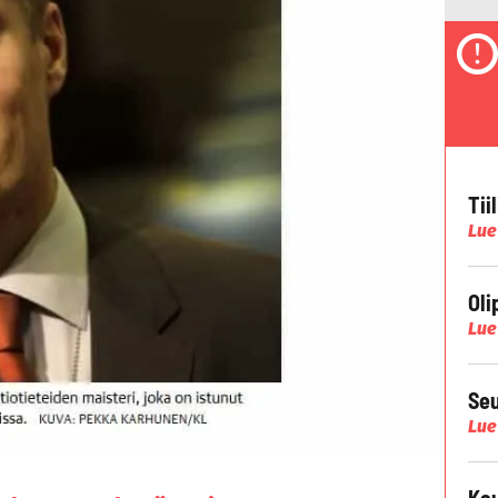
Tii
Lue
Oli
Lue
Seu
Lue
Kau