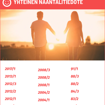
YHTEINEN NAANTALITIEDOTE
2017/1
91/1
2008/3
2013/1
88/3
2008/2
2012/3
88/2
2008/1
2012/2
84/3
2004/2
2012/1
83/2
2004/1