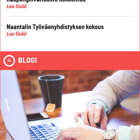
Lue lisää
Naantalin Työväenyhdistyksen kokous
Lue lisää
BLOGI