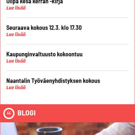
Olipa kesä kerran -kirja
Lue lisää
Seuraava kokous 12.3. klo 17.30
Lue lisää
Kaupunginvaltuusto kokoontuu
Lue lisää
Naantalin Työväenyhdistyksen kokous
Lue lisää
BLOGI