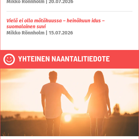
Mikko Rönnholm | 20.07.2026
Vielä ei olla mätäkuussa – heinäkuun idus –
suomalainen suvi
Mikko Rönnholm | 15.07.2026
YHTEINEN NAANTALITIEDOTE