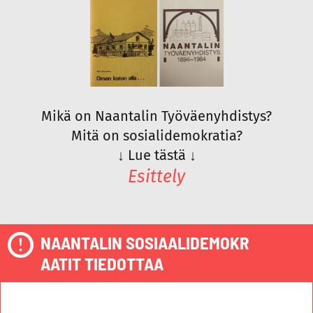
Mikä on Naantalin Työväenyhdistys?
Mitä on sosialidemokratia?
↓
Lue tästä
↓
Esittely
NAANTALIN SOSIAALIDEMOKR
AATIT TIEDOTTAA