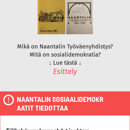
Mikä on Naantalin Työväenyhdistys?
Mitä on sosialidemokratia?
↓
Lue tästä
↓
Esittely
NAANTALIN SOSIAALIDEMOKR
AATIT TIEDOTTAA