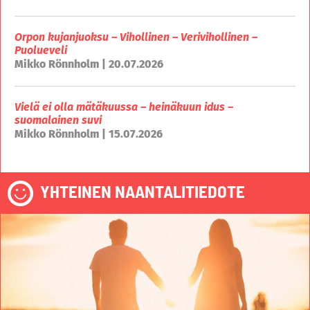
Orpon kujanjuoksu – Vihollinen – Verivihollinen –
Puolueveli
Mikko Rönnholm | 20.07.2026
Vielä ei olla mätäkuussa – heinäkuun idus –
suomalainen suvi
Mikko Rönnholm | 15.07.2026
YHTEINEN NAANTALITIEDOTE