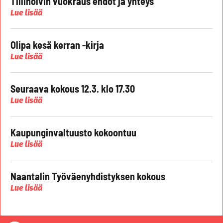
Tiiliholvin vuokraus ehdot ja yhteys
Lue lisää
Olipa kesä kerran -kirja
Lue lisää
Seuraava kokous 12.3. klo 17.30
Lue lisää
Kaupunginvaltuusto kokoontuu
Lue lisää
Naantalin Työväenyhdistyksen kokous
Lue lisää