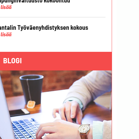
 lisää
ntalin Työväenyhdistyksen kokous
 lisää
BLOGI