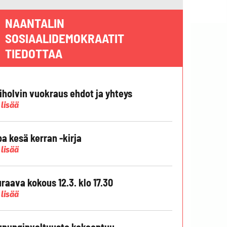
NAANTALIN
SOSIAALIDEMOKRAATIT
TIEDOTTAA
liholvin vuokraus ehdot ja yhteys
 lisää
pa kesä kerran -kirja
 lisää
raava kokous 12.3. klo 17.30
 lisää
punginvaltuusto kokoontuu