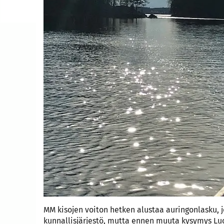
MM kisojen voiton hetken alustaa auringonlasku, j
kunnallisjärjestö, mutta ennen muuta kysymys Lu