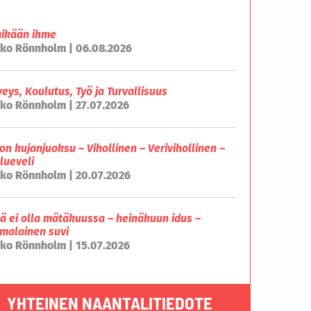
mikään ihme
ko Rönnholm | 06.08.2026
veys, Koulutus, Työ ja Turvallisuus
ko Rönnholm | 27.07.2026
on kujanjuoksu – Vihollinen – Verivihollinen –
lueveli
ko Rönnholm | 20.07.2026
lä ei olla mätäkuussa – heinäkuun idus –
malainen suvi
ko Rönnholm | 15.07.2026
YHTEINEN NAANTALITIEDOTE