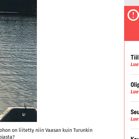
Tii
Lue
Oli
Lue
Seu
Lue
ohon on liitetty niin Vaasan kuin Turunkin
ojasta?
Kau