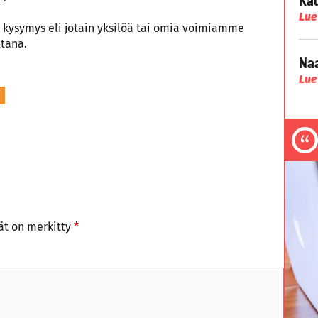
Lue
 kysymys eli jotain yksilöä tai omia voimiamme
tana.
Naa
Lue
tät on merkitty
*