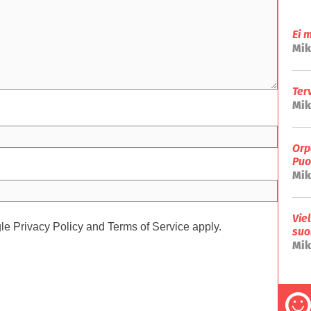
Ei 
Mik
Ter
Mik
Orp
Puo
Mik
Vie
gle
Privacy Policy
and
Terms of Service
apply.
suo
Mik