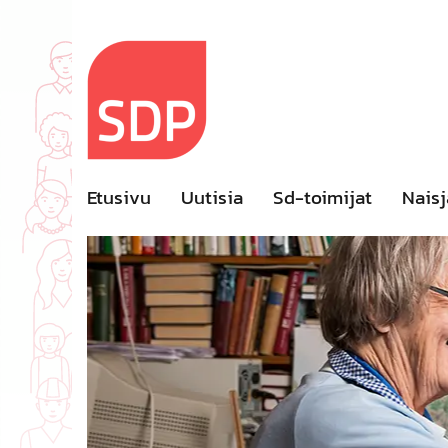
Skip
to
content
Etusivu
Uutisia
Sd-toimijat
Naisj