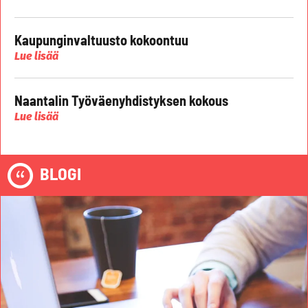
Kaupunginvaltuusto kokoontuu
Lue lisää
Naantalin Työväenyhdistyksen kokous
Lue lisää
BLOGI