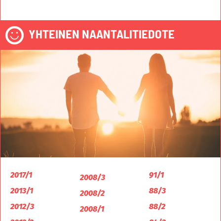
YHTEINEN NAANTALITIEDOTE
2017/1
91/1
2008/3
2013/1
88/3
2008/2
2012/3
88/2
2008/1