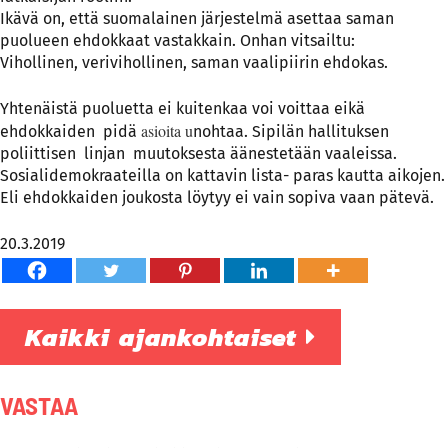
Ikävä on, että suomalainen järjestelmä asettaa saman
puolueen ehdokkaat vastakkain. Onhan vitsailtu:
Vihollinen, verivihollinen, saman vaalipiirin ehdokas.
Yhtenäistä puoluetta ei kuitenkaa voi voittaa eikä
asioita u
ehdokkaiden pidä
nohtaa. Sipilän hallituksen
poliittisen linjan muutoksesta äänestetään vaaleissa.
Sosialidemokraateilla on kattavin lista- paras kautta aikojen.
Eli ehdokkaiden joukosta löytyy ei vain sopiva vaan pätevä.
20.3.2019
Kaikki ajankohtaiset
VASTAA