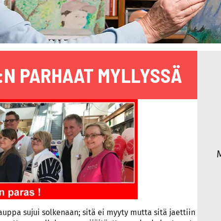
S:N PARHAAT MYLLYSSÄ
auppa sujui solkenaan; sitä ei myyty mutta sitä jaettiin