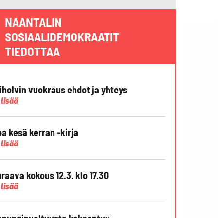
NAANTALIN
SOSIAALIDEMOKRAATIT
TIEDOTTAA
liholvin vuokraus ehdot ja yhteys
 lisää
pa kesä kerran -kirja
 lisää
raava kokous 12.3. klo 17.30
 lisää
punginvaltuusto kokoontuu