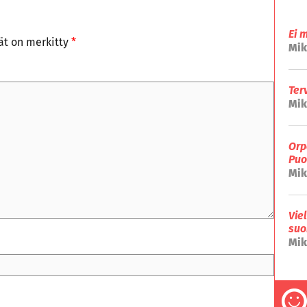
Ei 
tät on merkitty
*
Mik
Ter
Mik
Orp
Puo
Mik
Vie
suo
Mik