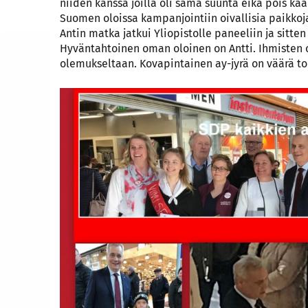
niiden kanssa joilla oli sama suunta eikä pois k
Suomen oloissa kampanjointiin oivallisia paikkoja.
Antin matka jatkui Yliopistolle paneeliin ja sitten
Hyväntahtoinen oman oloinen on Antti. Ihmisten o
olemukseltaan. Kovapintainen ay-jyrä on väärä to