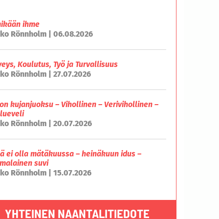
mikään ihme
ko Rönnholm | 06.08.2026
veys, Koulutus, Työ ja Turvallisuus
ko Rönnholm | 27.07.2026
on kujanjuoksu – Vihollinen – Verivihollinen –
lueveli
ko Rönnholm | 20.07.2026
lä ei olla mätäkuussa – heinäkuun idus –
malainen suvi
ko Rönnholm | 15.07.2026
YHTEINEN NAANTALITIEDOTE