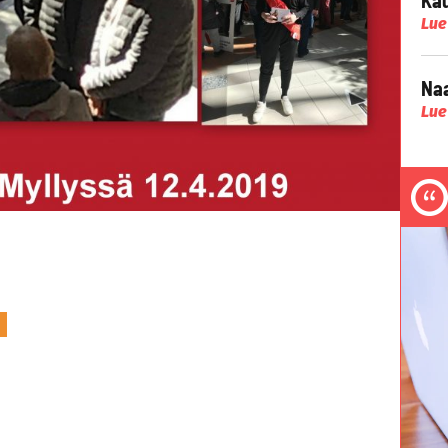
Lue
Naa
Lue