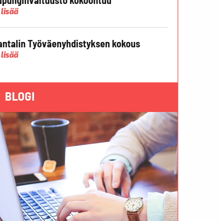
 lisää
ntalin Työväenyhdistyksen kokous
 lisää
BLOGI