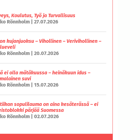
veys, Koulutus, Työ ja Turvallisuus
ko Rönnholm | 27.07.2026
on kujanjuoksu – Vihollinen – Verivihollinen –
lueveli
ko Rönnholm | 20.07.2026
lä ei olla mätäkuussa – heinäkuun idus –
malainen suvi
ko Rönnholm | 15.07.2026
itiikan sopulilauma on aina kesäterässä – ei
eistoblokki pärjää Suomessa
ko Rönnholm | 02.07.2026