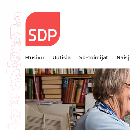
Skip
to
content
Etusivu
Uutisia
Sd-toimijat
Naisj