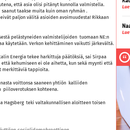
tena, että asia olisi pitänyt kunnolla valmistella.
Lue
ei saanut taakse muita kuin oman ryhmän .
 eivät paljon välitä asioiden avoimuudesta! Rikkaan
Naa
Lue
yksestä pelästyneiden valmistelijoiden tuomaan NE:n
aa käytetään. Verkon kehittäminen vaikutti järkevältä.
talin Energia tekee harkittuja päätöksiä, sai Sirpaa
ttä kehumiseen ei ole aihetta, kun sekä myynti että
 merkittäviä tappioita.
nnasta voittonsa saaneen yhtiön kalliiden
än piiloverotuksen kohteena.
 Hagsberg teki valtakunnallisen aloitteen toisen
käyttäen sosialidemokraattinen