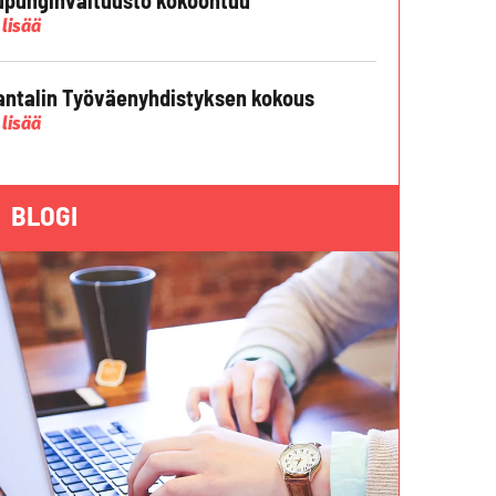
 lisää
ntalin Työväenyhdistyksen kokous
 lisää
BLOGI