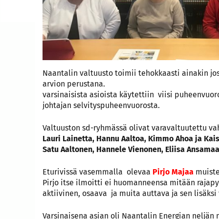
Naantalin valtuusto toimii tehokkaasti ainakin j
arvion perustana.
varsinaisista asioista käytettiin viisi puheenvuo
johtajan selvityspuheenvuorosta.
Valtuuston sd-ryhmässä olivat varavaltuutettu va
Lauri Lainetta, Hannu Aaltoa, Kimmo Ahoa ja Kai
Satu Aaltonen, Hannele Vienonen, Eliisa Ansamaa
Eturivissä vasemmalla olevaa
Pirjo Majaa
muistet
Pirjo itse ilmoitti ei huomanneensa mitään rajapy
aktiivinen, osaava ja muita auttava ja sen lisäksi 
Varsinaisena asian oli Naantalin Energian neljän 