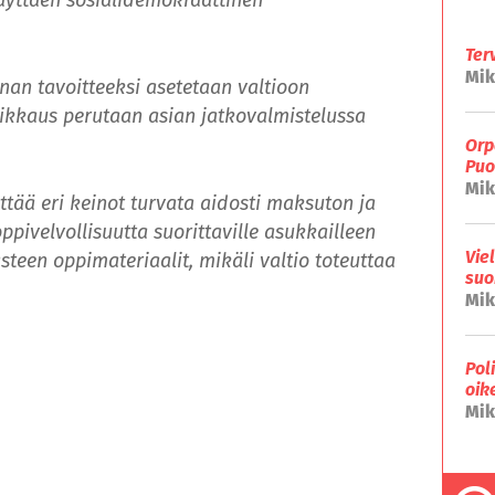
Ter
Mik
 tavoitteeksi asetetaan valtioon
eikkaus perutaan asian jatkovalmistelussa
Orp
Puo
Mik
ää eri keinot turvata aidosti maksuton ja
pivelvollisuutta suorittaville asukkailleen
Vie
steen oppimateriaalit, mikäli valtio toteuttaa
suo
Mik
Pol
oik
Mik