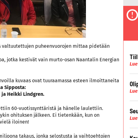
os valtuutettujen puheenvuorojen mittaa pidetään
Tii
roa, jotka kestivät vain murto-osan Naantalin Energian
Lue
hvoilla kuvaas ovat tuuraamassa esteen ilmoittaneita
Oli
sa Sipposta:
Lue
 ja Heikki Lindgren.
tiin 60-vuotissynttäristä ja hänelle laulettiin.
Seu
ykin ohituksen jälkeen. Ei tietenkään, kun on
Lue
vielä iloinen!
miljoona takaus, jonka selostusta ja vaihtoehtojen
Kau