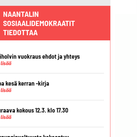
NAANTALIN
SOSIAALIDEMOKRAATIT
TIEDOTTAA
liholvin vuokraus ehdot ja yhteys
 lisää
pa kesä kerran -kirja
 lisää
raava kokous 12.3. klo 17.30
 lisää
punginvaltuusto kokoontuu