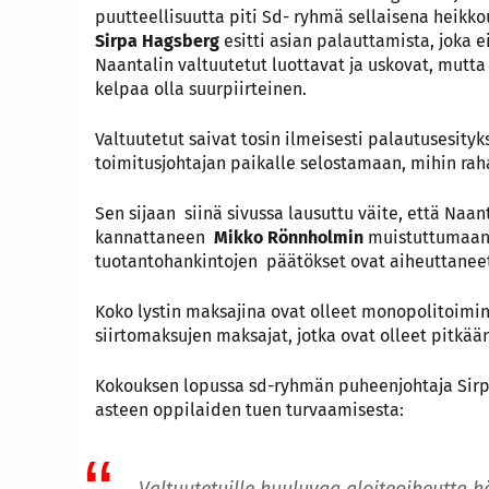
puutteellisuutta piti Sd- ryhmä sellaisena heikkou
Sirpa Hagsberg
esitti asian palauttamista, joka 
Naantalin valtuutetut luottavat ja uskovat, mutta
kelpaa olla suurpiirteinen.
Valtuutetut saivat tosin ilmeisesti palautusesit
toimitusjohtajan paikalle selostamaan, mihin rah
Sen sijaan siinä sivussa lausuttu väite, että Naan
kannattaneen
Mikko Rönnholmin
muistuttumaan e
tuotantohankintojen päätökset ovat aiheuttaneet
Koko lystin maksajina ovat olleet monopolitoimi
siirtomaksujen maksajat, jotka ovat olleet pitkä
Kokouksen lopussa sd-ryhmän puheenjohtaja Sirpa
asteen oppilaiden tuen turvaamisesta:
Valtuutetuille kuuluvaa aloiteoikeutta 