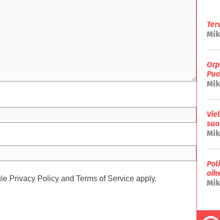
Ter
Mik
Orp
Puo
Mik
Vie
suo
Mik
Pol
oik
gle
Privacy Policy
and
Terms of Service
apply.
Mik