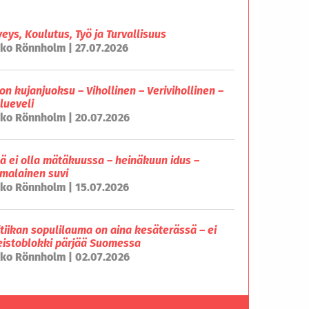
veys, Koulutus, Työ ja Turvallisuus
ko Rönnholm | 27.07.2026
on kujanjuoksu – Vihollinen – Verivihollinen –
lueveli
ko Rönnholm | 20.07.2026
lä ei olla mätäkuussa – heinäkuun idus –
malainen suvi
ko Rönnholm | 15.07.2026
itiikan sopulilauma on aina kesäterässä – ei
eistoblokki pärjää Suomessa
ko Rönnholm | 02.07.2026