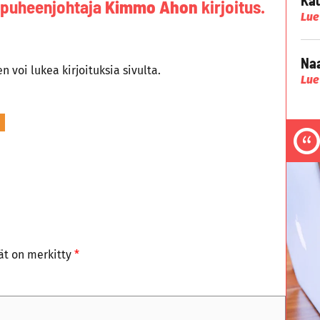
 puheenjohtaja
Kimmo Ahon
kirjoitus.
Lue
Naa
en voi lukea kirjoituksia sivulta.
Lue
tät on merkitty
*