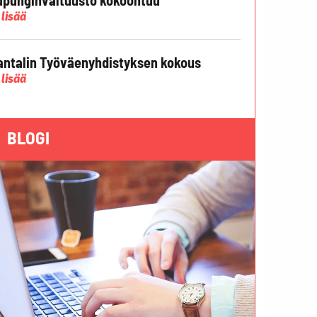
 lisää
ntalin Työväenyhdistyksen kokous
 lisää
BLOGI