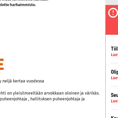
Tii
Lue
Oli
Lue
y neljä kertaa vuodessa
ehti on yleisilmeeltään arvokkaan oloinen ja värikäs.
Seu
puheenjohtaja , hallituksen puheenjohtaja ja
Lue
Kau