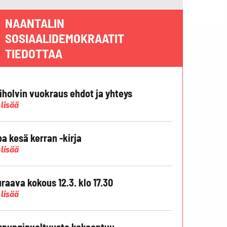
NAANTALIN
SOSIAALIDEMOKRAATIT
TIEDOTTAA
liholvin vuokraus ehdot ja yhteys
 lisää
pa kesä kerran -kirja
 lisää
raava kokous 12.3. klo 17.30
 lisää
punginvaltuusto kokoontuu