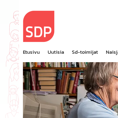
Skip
to
content
Etusivu
Uutisia
Sd-toimijat
Naisj