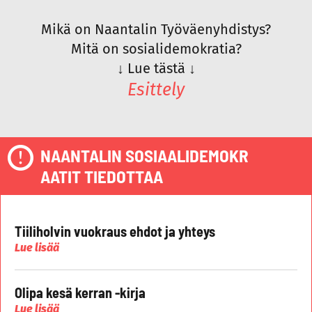
Mikä on Naantalin Työväenyhdistys?
Mitä on sosialidemokratia?
↓
Lue tästä
↓
Esittely
NAANTALIN SOSIAALIDEMOKR
AATIT TIEDOTTAA
Tiiliholvin vuokraus ehdot ja yhteys
Lue lisää
Olipa kesä kerran -kirja
Lue lisää