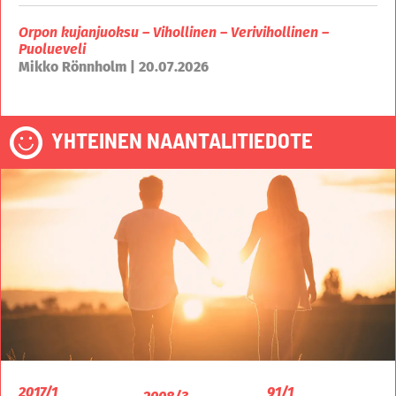
Orpon kujanjuoksu – Vihollinen – Verivihollinen –
Puolueveli
Mikko Rönnholm | 20.07.2026
YHTEINEN NAANTALITIEDOTE
2017/1
91/1