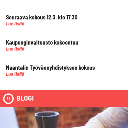
Seuraava kokous 12.3. klo 17.30
Lue lisää
Kaupunginvaltuusto kokoontuu
Lue lisää
Naantalin Työväenyhdistyksen kokous
Lue lisää
BLOGI