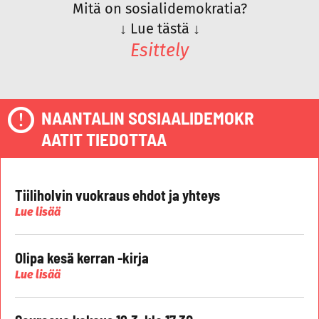
Mitä on sosialidemokratia?
↓
Lue tästä
↓
Esittely
NAANTALIN SOSIAALIDEMOKR
AATIT TIEDOTTAA
Tiiliholvin vuokraus ehdot ja yhteys
Lue lisää
Olipa kesä kerran -kirja
Lue lisää