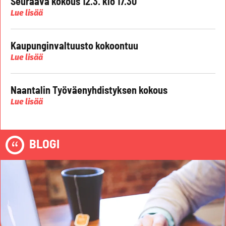
Seuraava kokous 12.3. klo 17.30
Lue lisää
Kaupunginvaltuusto kokoontuu
Lue lisää
Naantalin Työväenyhdistyksen kokous
Lue lisää
BLOGI