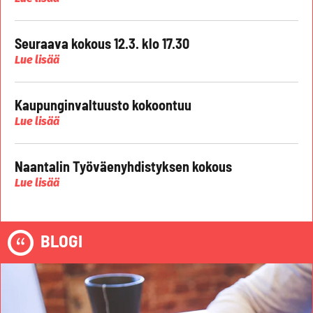
Seuraava kokous 12.3. klo 17.30
Lue lisää
Kaupunginvaltuusto kokoontuu
Lue lisää
Naantalin Työväenyhdistyksen kokous
Lue lisää
BLOGI