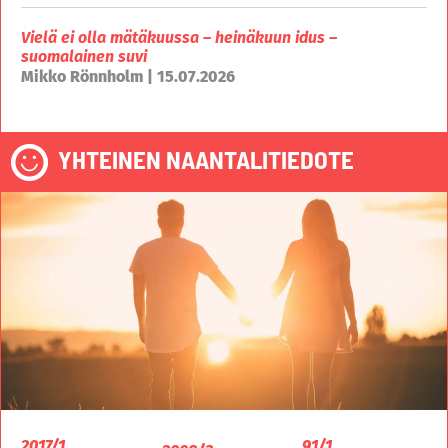
Vielä ei olla mätäkuussa – heinäkuun idus –
suomalainen suvi
Mikko Rönnholm | 15.07.2026
YHTEINEN NAANTALITIEDOTE
2017/1
91/1