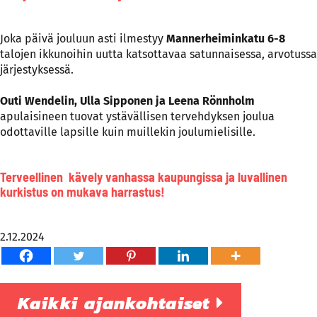
Joka päivä jouluun asti ilmestyy
Mannerheiminkatu 6-8
talojen ikkunoihin uutta katsottavaa satunnaisessa, arvotussa
järjestyksessä.
Outi Wendelin, Ulla Sipponen ja Leena Rönnholm
apulaisineen tuovat ystävällisen tervehdyksen joulua
odottaville lapsille kuin muillekin joulumielisille.
Terveellinen kävely vanhassa kaupungissa ja luvallinen
kurkistus on mukava harrastus!
2.12.2024
Kaikki ajankohtaiset