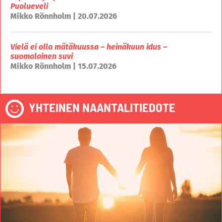
Puolueveli
Mikko Rönnholm | 20.07.2026
Vielä ei olla mätäkuussa – heinäkuun idus –
suomalainen suvi
Mikko Rönnholm | 15.07.2026
YHTEINEN NAANTALITIEDOTE