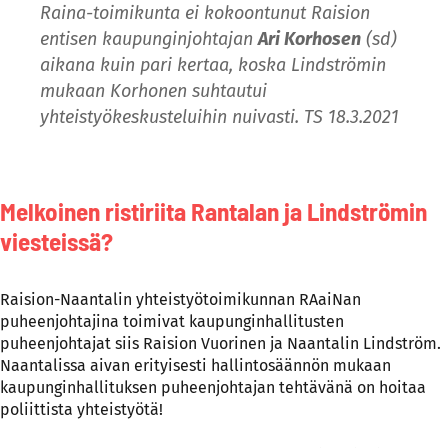
Raina-toimikunta ei kokoontunut Raision
entisen kaupunginjohtajan
Ari Korhosen
(sd)
aikana kuin pari kertaa, koska Lindströmin
mukaan Korhonen suhtautui
yhteistyökeskusteluihin nuivasti. TS 18.3.2021
Melkoinen ristiriita Rantalan ja Lindströmin
viesteissä?
Raision-Naantalin yhteistyötoimikunnan RAaiNan
puheenjohtajina toimivat kaupunginhallitusten
puheenjohtajat siis Raision Vuorinen ja Naantalin Lindström.
Naantalissa aivan erityisesti hallintosäännön mukaan
kaupunginhallituksen puheenjohtajan tehtävänä on hoitaa
poliittista yhteistyötä!