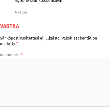
Myös ne saaristossa asuvat.
Vastaa
VASTAA
Sähköpostiosoitettasi ei julkaista.
Pakolliset kentät on
merkitty
*
Kommentti
*