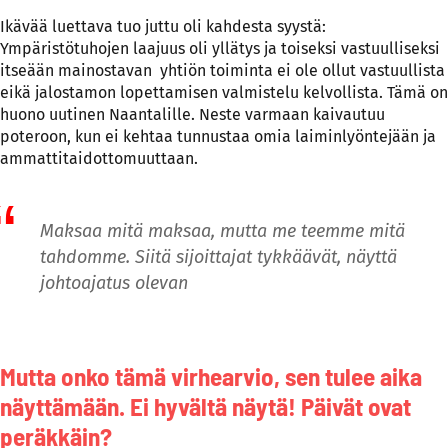
Ikävää luettava tuo juttu oli kahdesta syystä:
Ympäristötuhojen laajuus oli yllätys ja toiseksi vastuulliseksi
itseään mainostavan yhtiön toiminta ei ole ollut vastuullista
eikä jalostamon lopettamisen valmistelu kelvollista. Tämä on
huono uutinen Naantalille. Neste varmaan kaivautuu
poteroon, kun ei kehtaa tunnustaa omia laiminlyöntejään ja
ammattitaidottomuuttaan.
Maksaa mitä maksaa, mutta me teemme mitä
tahdomme. Siitä sijoittajat tykkäävät, näyttä
johtoajatus olevan
Mutta onko tämä virhearvio, sen tulee aika
näyttämään. Ei hyvältä näytä! Päivät ovat
peräkkäin?