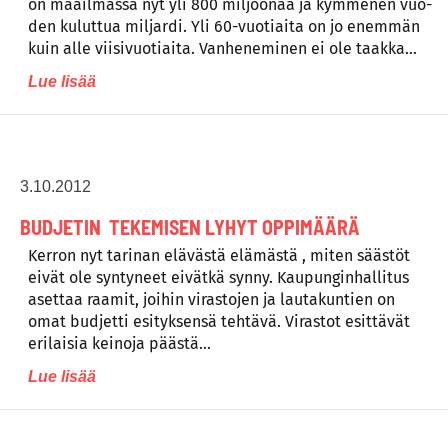
on maail­mas­sa nyt yli 800 mil­joo­naa ja kym­me­nen vuo­
den ku­lut­tua mil­jar­di. Yli 60-vuo­tiai­ta on jo enem­män
kuin al­le vii­si­vuo­tiai­ta. Van­he­ne­mi­nen ei ole taak­ka…
Lue lisää
3.10.2012
BUDJETIN TEKEMISEN LYHYT OPPIMÄÄRÄ
Kerron nyt tarinan elävästä elämästä , miten säästöt
eivät ole syntyneet eivätkä synny. Kaupunginhallitus
asettaa raamit, joihin virastojen ja lautakuntien on
omat budjetti esityksensä tehtävä. Virastot esittävät
erilaisia keinoja päästä…
Lue lisää