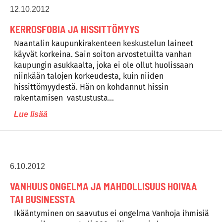
12.10.2012
KERROSFOBIA JA HISSITTÖMYYS
Naantalin kaupunkirakenteen keskustelun laineet
käyvät korkeina. Sain soiton arvostetuilta vanhan
kaupungin asukkaalta, joka ei ole ollut huolissaan
niinkään talojen korkeudesta, kuin niiden
hissittömyydestä. Hän on kohdannut hissin
rakentamisen vastustusta…
Lue lisää
6.10.2012
VANHUUS ONGELMA JA MAHDOLLISUUS HOIVAA
TAI BUSINESSTA
Ikääntyminen on saavutus ei ongelma Van­ho­ja ih­mi­siä