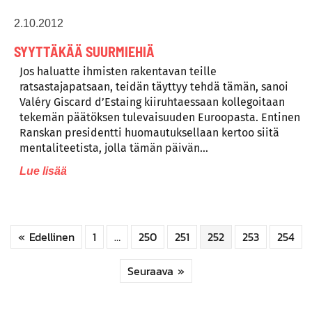
2.10.2012
SYYTTÄKÄÄ SUURMIEHIÄ
Jos haluatte ihmisten rakentavan teille
ratsastajapatsaan, teidän täyttyy tehdä tämän, sanoi
Valéry Giscard d’Estaing kiiruhtaessaan kollegoitaan
tekemän päätöksen tulevaisuuden Euroopasta. Entinen
Ranskan presidentti huomautuksellaan kertoo siitä
mentaliteetista, jolla tämän päivän…
Lue lisää
« Edellinen
1
…
250
251
252
253
254
Seuraava »