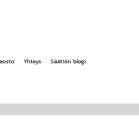
aosto
Yhteys
Säätiön blogi