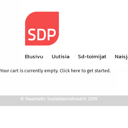
Skip
to
content
Etusivu
Uutisia
Sd-toimijat
Naisj
Your cart is currently empty. Click
here
to get started.
© Naantalin Sosialidemokraatit 2019